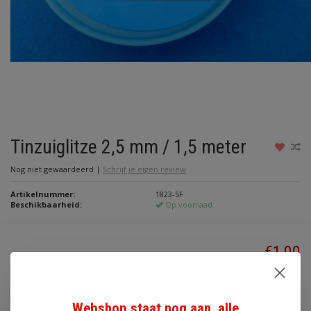
Tinzuiglitze 2,5 mm / 1,5 meter
Nog niet gewaardeerd
|
Schrijf je eigen review
Artikelnummer:
1823-5F
Beschikbaarheid:
Op voorraad
€1,00
Incl. btw
Toevoegen aan winkelwagen
Webshop staat nog aan, alle