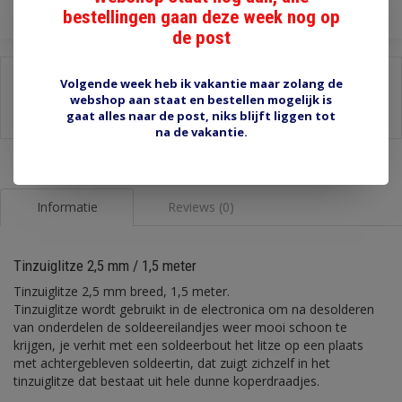
bestellingen gaan deze week nog op
de post
Delen:
Volgende week heb ik vakantie maar zolang de
webshop aan staat en bestellen mogelijk is
-
Stel een vraag over dit product
gaat alles naar de post, niks blijft liggen tot
-
Afdrukken
na de vakantie.
Informatie
Reviews (0)
Tinzuiglitze 2,5 mm / 1,5 meter
Tinzuiglitze 2,5 mm breed, 1,5 meter.
Tinzuiglitze wordt gebruikt in de electronica om na desolderen
van onderdelen de soldeereilandjes weer mooi schoon te
krijgen, je verhit met een soldeerbout het litze op een plaats
met achtergebleven soldeertin, dat zuigt zichzelf in het
tinzuiglitze dat bestaat uit hele dunne koperdraadjes.