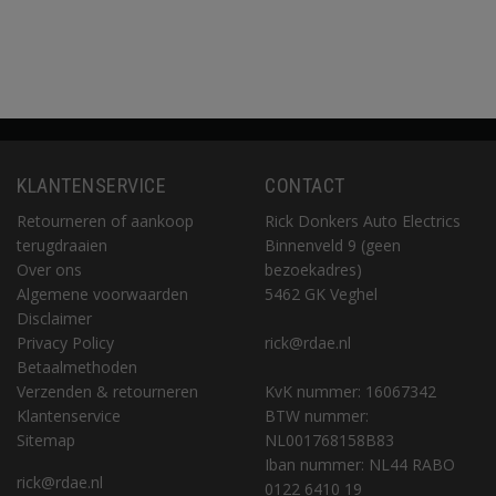
KLANTENSERVICE
CONTACT
Retourneren of aankoop
Rick Donkers Auto Electrics
terugdraaien
Binnenveld 9 (geen
Over ons
bezoekadres)
Algemene voorwaarden
5462 GK Veghel
Disclaimer
Privacy Policy
rick@rdae.nl
Betaalmethoden
Verzenden & retourneren
KvK nummer: 16067342
Klantenservice
BTW nummer:
Sitemap
NL001768158B83
Iban nummer: NL44 RABO
rick@rdae.nl
0122 6410 19