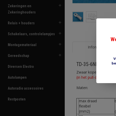
Zekeringen en
Zekeringhouders
Relais + houders
Schakelaars, controlelampjes
We
Montagemateriaal
Informatie
Gereedschap
V
be
TD-35-6NF
Diversen Electro
Zwaar koperen buiskab
(in het pull-down menu 
Autolampen
Maten:
Autoradio accessoires
Restposten
max draad
flexibel
(mm2)