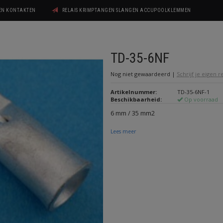
GEN KONTAKTEN
RELAIS KRIMPTANGEN SLANGEN ACCUPOOLKLEMMEN
TD-35-6NF
Nog niet gewaardeerd
|
Schrijf je eigen 
Artikelnummer:
TD-35-6NF-1
Beschikbaarheid:
Op voorraad
6 mm / 35 mm2
Lees meer