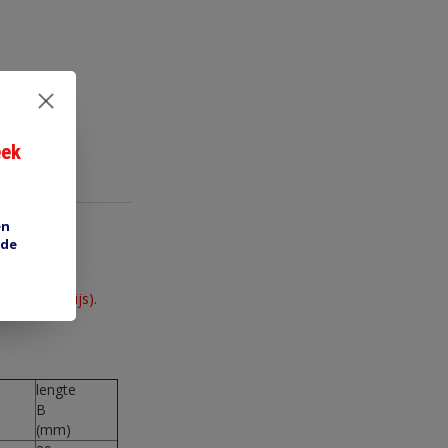
eek
en
 de
 de stuksprijs).
lengte
B
(mm)