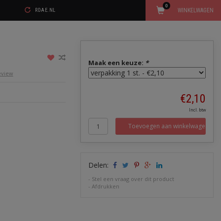
0
WINKELWAGEN
RDAE.NL
Maak een keuze:
*
review
€2,10
Incl. btw
Toevoegen aan winkelwagen
Delen:
-
Stel een vraag over dit product
-
Afdrukken