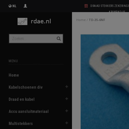
NL
DRAAD STEKKERS ZEKERIN
KRIMPKOUS
Home
/
TD-35-6NF
MENU
Home
Kabelschoenen div
Draad en kabel
Accu aansluitmateriaal
Multistekkers