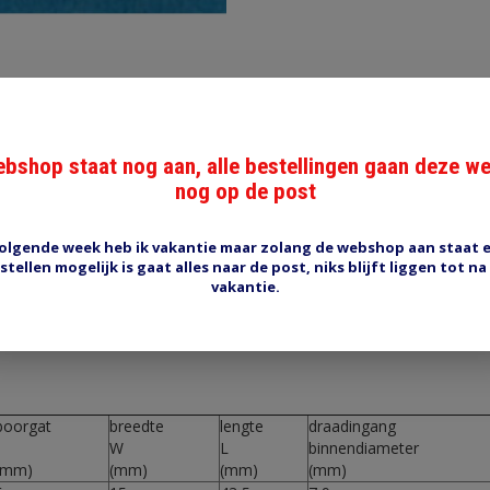
bshop staat nog aan, alle bestellingen gaan deze w
nog op de post
Reviews (0)
Tags (0)
olgende week heb ik vakantie maar zolang de webshop aan staat 
stellen mogelijk is gaat alles naar de post, niks blijft liggen tot na
vakantie.
elschoen met oog, 6 mm gat voor max 35 mm2 draad. Vertind.
hierboven kunt u kiezen voor een grotere verpakking met korting t.o.v.
boorgat
breedte
lengte
draadingang
W
L
binnendiameter
(mm)
(mm)
(mm)
(mm)