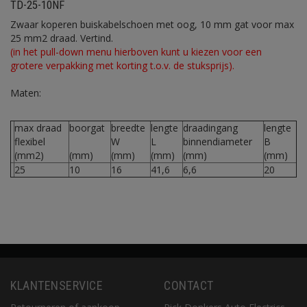
TD-25-10NF
Zwaar koperen buiskabelschoen met oog, 10 mm gat voor max
25 mm2 draad. Vertind.
(in het pull-down menu hierboven kunt u kiezen voor een
grotere verpakking met korting t.o.v. de stuksprijs).
Maten:
max draad
boorgat
breedte
lengte
draadingang
lengte
flexibel
W
L
binnendiameter
B
(mm2)
(mm)
(mm)
(mm)
(mm)
(mm)
25
10
16
41,6
6,6
20
KLANTENSERVICE
CONTACT