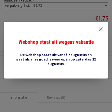
Maak een keuze:
*
€1,75
Incl. btw
Toevoegen aan winkelwagen
Webshop staat uit wegens vakantie
De webshop staat uit vanaf 7 augustus en
gaat als alles goed is weer open op zaterdag 22
Delen:
augustus.
-
Stel een vraag over dit product
-
Afdrukken
Informatie
Reviews (0)