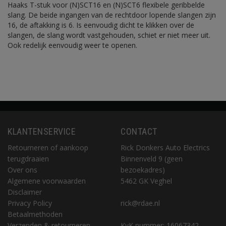
Haaks T-stuk voor (N)SCT16 en (N)SCT6 flexibele geribbelde
slang. De beide ingangen van de rechtdoor lopende slangen zijn
16, de aftakking is 6. Is eenvoudig dicht te klikken over de
slangen, de slang wordt vastgehouden, schiet er niet meer uit.
Ook redelijk eenvoudig weer te openen.
KLANTENSERVICE
CONTACT
Retourneren of aankoop
Rick Donkers Auto Electrics
terugdraaien
Binnenveld 9 (geen
Over ons
bezoekadres)
Algemene voorwaarden
5462 GK Veghel
Disclaimer
Privacy Policy
rick@rdae.nl
Betaalmethoden
Verzenden & retourneren
KvK nummer: 16067342