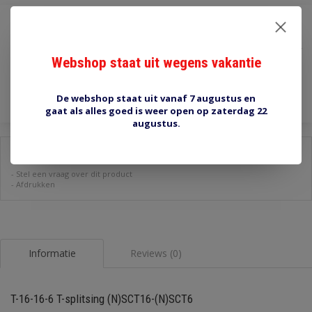
€1,45
Incl. btw
Webshop staat uit wegens vakantie
Toevoegen aan winkelwagen
De webshop staat uit vanaf 7 augustus en
gaat als alles goed is weer open op zaterdag 22
augustus.
Delen:
-
Stel een vraag over dit product
-
Afdrukken
Informatie
Reviews (0)
T-16-16-6 T-splitsing (N)SCT16-(N)SCT6