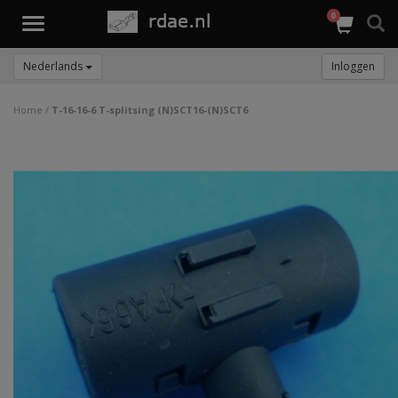
0
Toggle
navigation
Nederlands
Inloggen
Home
/
T-16-16-6 T-splitsing (N)SCT16-(N)SCT6