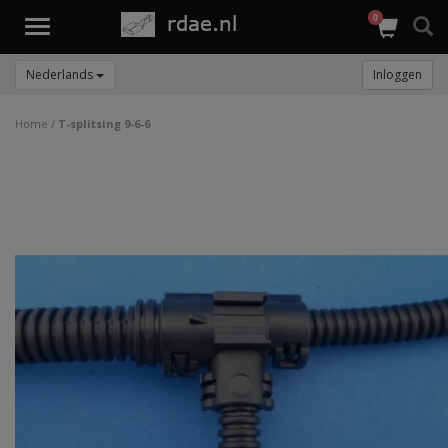
0
Toggle
navigation
Nederlands
Inloggen
Home
/
T-splitsing 9-6-6