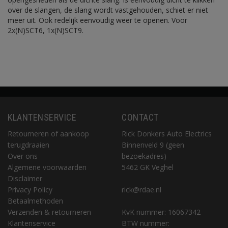
over de slangen, de slang wordt vastgehouden, schiet er niet
meer uit. Ook redelijk eenvoudig weer te openen. Voor
2x(N)SCT6, 1x(N)SCT9.
KLANTENSERVICE
CONTACT
Retourneren of aankoop
Rick Donkers Auto Electrics
terugdraaien
Binnenveld 9 (geen
Over ons
bezoekadres)
Algemene voorwaarden
5462 GK Veghel
Disclaimer
Privacy Policy
rick@rdae.nl
Betaalmethoden
Verzenden & retourneren
KvK nummer: 16067342
Klantenservice
BTW nummer: