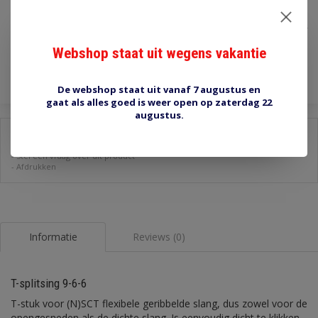
€1,50
Incl. btw
Webshop staat uit wegens vakantie
Toevoegen aan winkelwagen
De webshop staat uit vanaf 7 augustus en
gaat als alles goed is weer open op zaterdag 22
augustus.
Delen:
-
Stel een vraag over dit product
-
Afdrukken
Informatie
Reviews (0)
T-splitsing 9-6-6
T-stuk voor (N)SCT flexibele geribbelde slang, dus zowel voor de
opengesneden als de dichte slang. Is eenvoudig dicht te klikken