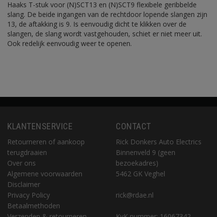
Haaks T-stuk voor (N)SCT13 en (N)SCT9 flexibele geribbelde
slang. De beide ingangen van de rechtdoor lopende slangen zijn
13, de aftakking is 9. Is eenvoudig dicht te klikken over de
slangen, de slang wordt vastgehouden, schiet er niet meer uit.
Ook redelijk eenvoudig weer te openen.
KLANTENSERVICE
CONTACT
Retourneren of aankoop
Rick Donkers Auto Electrics
terugdraaien
Binnenveld 9 (geen
Over ons
bezoekadres)
Algemene voorwaarden
5462 GK Veghel
Disclaimer
Privacy Policy
rick@rdae.nl
Betaalmethoden
Verzenden & retourneren
KvK nummer: 16067342