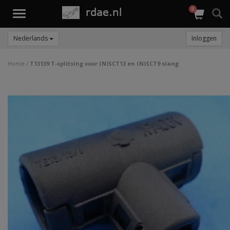
0
Toggle
navigation
Nederlands
Inloggen
Home
/
T13139 T-splitsing voor (N)SCT13 en (N)SCT9 slang