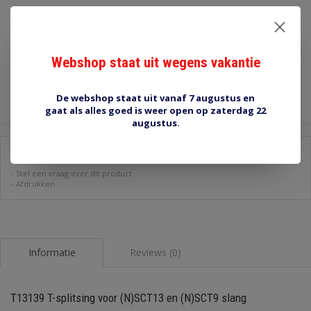
€0,90
Incl. btw
Webshop staat uit wegens vakantie
Toevoegen aan winkelwagen
De webshop staat uit vanaf 7 augustus en
gaat als alles goed is weer open op zaterdag 22
augustus.
Delen:
-
Stel een vraag over dit product
-
Afdrukken
Informatie
Reviews (0)
T13139 T-splitsing voor (N)SCT13 en (N)SCT9 slang