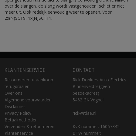
over de slangen, de slang wordt vastgehouden, schiet er niet
meer uit. Ook redelijk eenvoudig weer te openen. Voor
2x(N)SCT9, 1x(N)SCT11.
KLANTENSERVICE
CONTACT
Retourneren of aankoop
Rick Donkers Auto Electrics
terugdraaien
Binnenveld 9 (geen
Over ons
bezoekadres)
Algemene voorwaarden
5462 GK Veghel
Disclaimer
Privacy Policy
rick@rdae.nl
Betaalmethoden
Verzenden & retourneren
KvK nummer: 16067342
Klantenservice
BTW nummer: