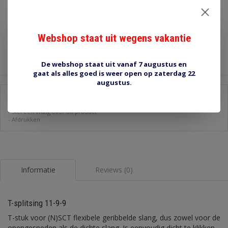
€1,50
Incl. btw
Webshop staat uit wegens vakantie
Toevoegen aan winkelwagen
De webshop staat uit vanaf 7 augustus en
gaat als alles goed is weer open op zaterdag 22
augustus.
Delen:
-
Stel een vraag over dit product
-
Afdrukken
Informatie
Reviews (0)
T-splitsing 11-9-9
T-stuk voor (N)SCT flexibele geribbelde slang, dus zowel voor de
opengesneden als de dichte slang. Is eenvoudig dicht te klikken