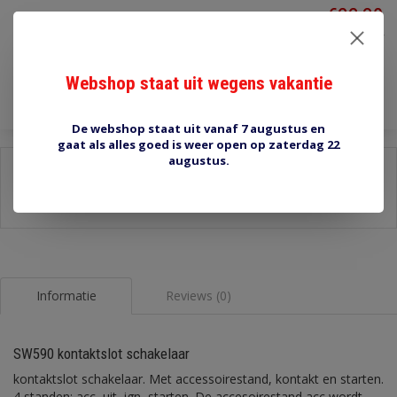
€22,30
Incl. btw
Toevoegen aan winkelwagen
Webshop staat uit wegens vakantie
De webshop staat uit vanaf 7 augustus en
gaat als alles goed is weer open op zaterdag 22
augustus.
Delen:
-
Stel een vraag over dit product
-
Afdrukken
Informatie
Reviews (0)
SW590 kontaktslot schakelaar
kontaktslot schakelaar. Met accessoirestand, kontakt en starten.
4 standen: acc, uit, ign, starten. De accesoirestand acc wordt