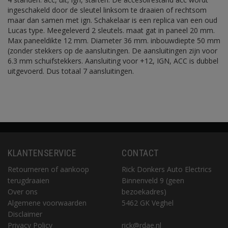
ingeschakeld door de sleutel linksom te draaien of rechtsom
maar dan samen met ign. Schakelaar is een replica van een oud
Lucas type. Meegeleverd 2 sleutels. maat gat in paneel 20 mm.
Max paneeldikte 12 mm. Diameter 36 mm. inbouwdiepte 50 mm
(zonder stekkers op de aansluitingen. De aansluitingen zijn voor
6.3 mm schuifstekkers. Aansluiting voor +12, IGN, ACC is dubbel
uitgevoerd. Dus totaal 7 aansluitingen.
KLANTENSERVICE
CONTACT
Retourneren of aankoop
Rick Donkers Auto Electrics
terugdraaien
Binnenveld 9 (geen
Over ons
bezoekadres)
Algemene voorwaarden
5462 GK Veghel
Disclaimer
Privacy Policy
rick@rdae.nl