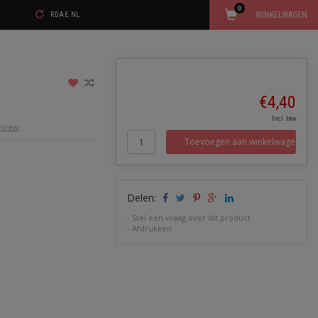
0
WINKELWAGEN
RDAE.NL
€4,40
Incl. btw
review
Toevoegen aan winkelwagen
Delen:
-
Stel een vraag over dit product
-
Afdrukken