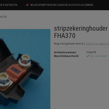
GEN KONTAKTEN
RELAIS KRIMPTANGEN SLANGEN ACCUPOOLKLEMMEN
HA370
stripzekeringhouder
FHA370
Nog niet gewaardeerd
|
Schrijf je eigen 
Artikelnummer:
FHA370
Beschikbaarheid:
Op voorraad