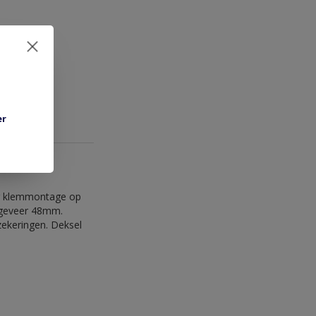
er
or klemmontage op
ngeveer 48mm.
ekeringen. Deksel