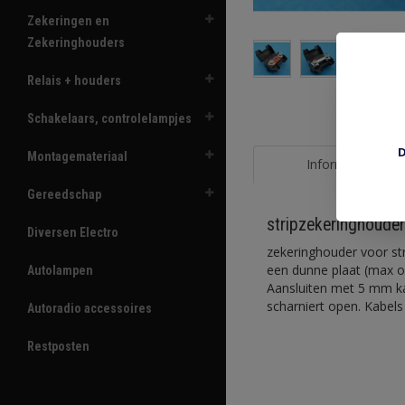
Zekeringen en
Zekeringhouders
Relais + houders
Schakelaars, controlelampjes
D
Montagemateriaal
Informatie
Gereedschap
stripzekeringhoude
Diversen Electro
zekeringhouder voor s
een dunne plaat (max o
Autolampen
Aansluiten met 5 mm ka
scharniert open. Kabels
Autoradio accessoires
Restposten