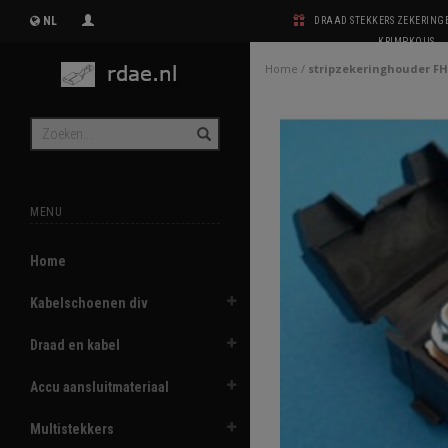
NL
DRAAD STEKKERS ZEKERIN
KRIMPKOUS
Home
/
stripzekeringhouder F
MENU
Home
Kabelschoenen div
Draad en kabel
Accu aansluitmateriaal
Multistekkers