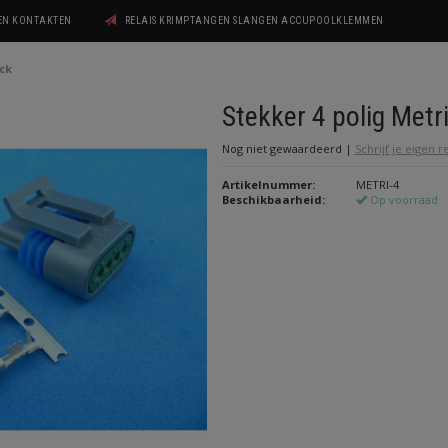
GEN KONTAKTEN
RELAIS KRIMPTANGEN SLANGEN ACCUPOOLKLEMMEN
ack
Stekker 4 polig Metr
Nog niet gewaardeerd
|
Schrijf je eigen 
Artikelnummer:
METRI-4
Beschikbaarheid:
Op voorraad