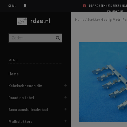
NL
DRAAD STEKKERS ZEKERIN
KRIMPKOUS
Home
/
Stekker 4 polig Metri P
MENU
Home
Kabelschoenen div
Draad en kabel
Accu aansluitmateriaal
Multistekkers