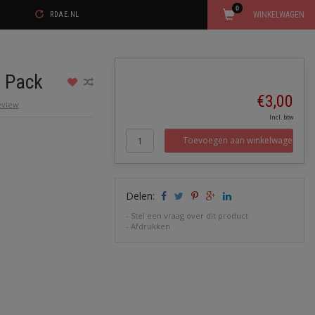
0
WINKELWAGEN
RDAE.NL
i Pack
€3,00
review
Incl. btw
Toevoegen aan winkelwagen
Delen:
-
Stel een vraag over dit product
-
Afdrukken