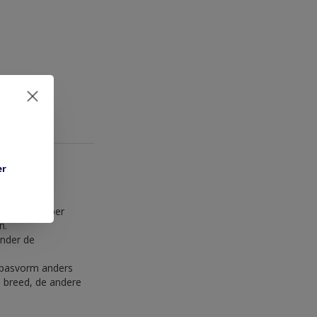
er
 afdichtrubber
n.
onder de
e pasvorm anders
mm breed, de andere