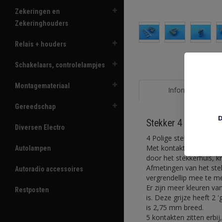
Zekeringen en
Zekeringhouders
Relais + houders
Schakelaars, controlelampjes
Montagemateriaal
Informatie
Gereedschap
D
Stekker 4 polig Met
Diversen Electro
4 Polige stekker grijs. 
Met kontakten voor 0,7
Autolampen
door het stekkerhuis, k
Afmetingen van het ste
Autoradio accessoires
vergrendellip mee te m
Er zijn meer kleuren va
Restposten
is. Deze grijze heeft 2 
is 2,75 mm breed.
5 kontakten zitten erb