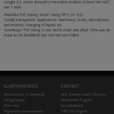
Lengte 2,5 meter (besteld u meerdere stukken, ik lever het NIET
aan 1 stuk.
o
Plastified PVC tubing 'shore' rating 78
C (+/- 0.2)
Totally transparent. Applications: Machinery, levels, laboratories,
automotion, changing of liquids etc.
'Goedkope' PVC slang, is niet slecht maar niet altijd 100% aan de
maat en de flexibiliteit kan ook wel verschillen.
KLANTENSERVICE
CONTACT
Retourneren of aankoop
Rick Donkers Auto Electrics
terugdraaien
Binnenveld 9 (geen
Over ons
bezoekadres)
Algemene voorwaarden
5462 GK Veghel