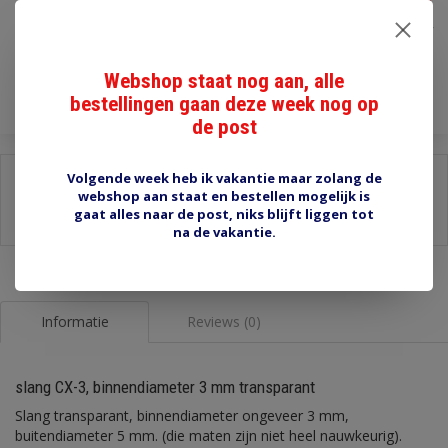
€3,60
Incl. btw
Toevoegen aan winkelwagen
Webshop staat nog aan, alle
bestellingen gaan deze week nog op
de post
Volgende week heb ik vakantie maar zolang de
Delen:
webshop aan staat en bestellen mogelijk is
-
Stel een vraag over dit product
gaat alles naar de post, niks blijft liggen tot
-
Afdrukken
na de vakantie.
Informatie
Reviews (0)
slang CX-3, binnendiameter 3 mm transparant
Slang transparant, binnendiameter ongeveer 3 mm,
buitendiameter 5 mm. (die maten zijn niet heel nauwkeurig).