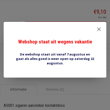
€9,10
Incl. btw
Toevoegen aan winkelwagen
Webshop staat uit wegens vakantie
Delen:
De webshop staat uit vanaf 7 augustus en
gaat als alles goed is weer open op zaterdag 22
-
Stel een vraag over dit product
augustus.
-
Afdrukken
Informatie
Reviews (0)
AS001 sigaren aansteker kontaktdoos