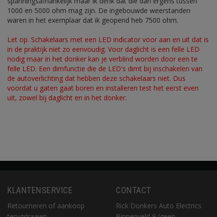
spanningsafhankelijk maar ik denk dat die dan ergens tussen
1000 en 5000 ohm mag zijn. De ingebouwde weerstanden
waren in het exemplaar dat ik geopend heb 7500 ohm.
Let op. Schakelaars met een LED indicator voor aan en uit dat is
in de praktijk niet zo eenvoudig. Voor daglicht is een felle LED
nodig maar in het donker kan je verblind worden door een te
felle LED. Een dimfunctie die de LED's dimt bij inschakelen van
de autoverlichting dat hebben deze schakelaars niet. Dus
voordat u gaten gaat boren en installeren test het eerst even
uit, zowel bij daglicht en in het donker.
KLANTENSERVICE
CONTACT
Retourneren of aankoop
Rick Donkers Auto Electrics
terugdraaien
Binnenveld 9 (geen