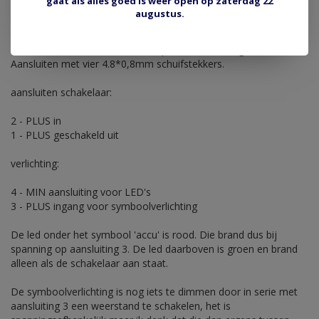
gaat als alles goed is weer open op zaterdag 22
ronde schakelaar verlicht 12V/20A, 24V/10A. Klemmontage in
augustus.
gat ongeveer 20 mm met een uitsparing voor anti-draai.
Inbouwdiepte 23 mm zonder stekkers erop. Grootste diameter
van de flens is 23 mm, klik ook op de foto's voor grote versie.
Aansluiten met vier 4.8*0,8mm schuifstekkers.
aansluiten schakelaar:
2 - PLUS in
1 - PLUS geschakeld uit
verlichting:
4 - MIN aansluiting voor LED's
3 - PLUS ingang voor symboolverlichting
De led onder het symbool 'accu' is rood. Die brand dus bij
spanning op aansluiting 3. De led daarboven is groen en brand
alleen als de schakelaar aan staat.
De symboolverlichting is nog iets te dimmen door in serie met
aansluiting 3 een weerstand te schakelen, het is