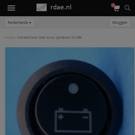
0
Toggle
navigation
Nederlands
Inloggen
Home
/
schakelaar met accu symbool 12-24V