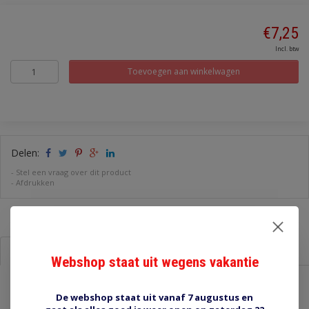
€7,25
Incl. btw
Toevoegen aan winkelwagen
Delen:
-
Stel een vraag over dit product
-
Afdrukken
Informatie
Reviews (0)
Webshop staat uit wegens vakantie
schakelaar met accu symbool 12-24V
De webshop staat uit vanaf 7 augustus en