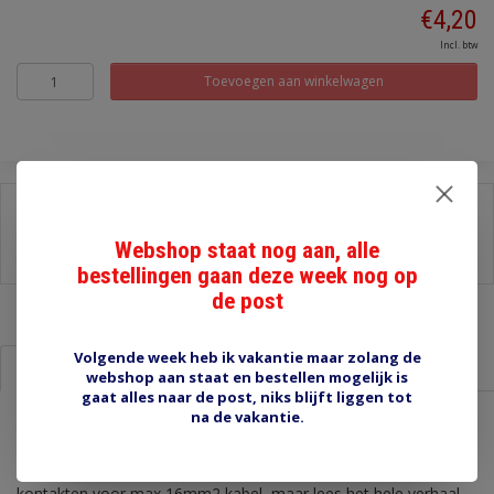
€4,20
Incl. btw
Toevoegen aan winkelwagen
Delen:
-
Stel een vraag over dit product
Webshop staat nog aan, alle
-
Afdrukken
bestellingen gaan deze week nog op
de post
Volgende week heb ik vakantie maar zolang de
Informatie
Reviews (0)
webshop aan staat en bestellen mogelijk is
gaat alles naar de post, niks blijft liggen tot
na de vakantie.
SB50/6 50A rood
"Anderson" Power Connector 50A. Rood stekkerhuis met twee
kontakten voor max 16mm2 kabel, maar lees het hele verhaal.