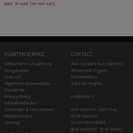
past. Ik raad het niet aan).
KLANTENSERVICE
CONTACT
Retourneren of aankoop
Rick Donkers Auto Electrics
terugdraaien
Binnenveld 9 (geen
Over ons
bezoekadres)
Algemene voorwaarden
5462 GK Veghel
Disclaimer
Privacy Policy
rick@rdae.nl
Betaalmethoden
Verzenden & retourneren
KvK nummer: 16067342
Klantenservice
BTW nummer:
Sitemap
NL001768158B83
Iban nummer: NL44 RABO