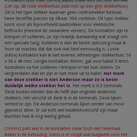
(Let op, dit rode stekkerhuis past niet op een grijs stekkerhuis).
Dit is het type stekker waarvan geen contrastekker bestaat,
twee dezelfde passen op elkaar. 50A continue. Dit type stekker
komt voor als bijvoorbeeld laadstekker voor elektrische
heftrucks (meestal de zwaardere versies). De kontakten zijn te
krimpen of solderen, ze zijn redelijk dunwandig wat vraagt om
een speciale tang. Solderen is dan de beste oplossing maar ik
hoor uit reacties dat dat ook niet heel eenvoudig is. Losse
(extra) kontakten kan ik niet leveren. Afmetingen stekkerhuis: 16
x 36 x 48 mm. Lengte kontakten 30mm, gat voor kabel 5.4mm.
Kontakten na het solderen / krimpen in het huis steken. Ze
vergrendelen dan en zijn er niet meer uit te halen.
Het merk
van deze stekker is niet Anderson maar zo is beter
duidelijk welke stekker het is.
Het merk is K.S terminals.
Deze kosten minder dan de helft dan originele Anderson
stekkers. Het verschil zit denk ik in de terminals. Deze lijken
vertind te zijn. De Anderson terminals lijken eerder van mooi
gepoetst zilver. Er zal echt wel kwaliteitsverschil zijn maar
klachten heb ik nog weinig gehad.
(16mm2 past wel in de kontakten maar toch niet helemaal
lekker in de behuizing. Soms is er nogal wat buigwerk voor het