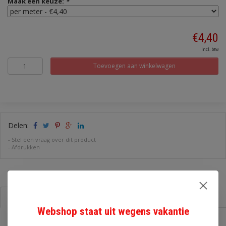
Maak een keuze:
*
€4,40
Incl. btw
Toevoegen aan winkelwagen
Delen:
-
Stel een vraag over dit product
-
Afdrukken
Informatie
Reviews (1)
Webshop staat uit wegens vakantie