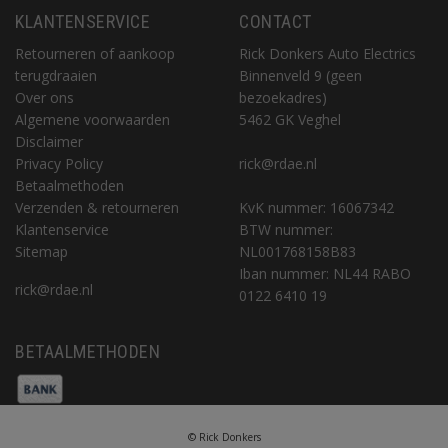
KLANTENSERVICE
CONTACT
Retourneren of aankoop
Rick Donkers Auto Electrics
terugdraaien
Binnenveld 9 (geen
Over ons
bezoekadres)
Algemene voorwaarden
5462 GK Veghel
Disclaimer
Privacy Policy
rick@rdae.nl
Betaalmethoden
Verzenden & retourneren
KvK nummer: 16067342
Klantenservice
BTW nummer:
Sitemap
NL001768158B83
Iban nummer: NL44 RABO
rick@rdae.nl
0122 6410 19
BETAALMETHODEN
© Rick Donkers