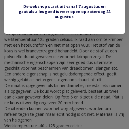
RSF12 gevlochten krimpslang
De webshop staat uit vanaf 7 augustus en
Flexibele zwarte gevlochten isolatiekous die door middel van
gaat als alles goed is weer open op zaterdag 22
warmte is te krimpen. Binnendiameter ongeveer 12 mm, krimpt
augustus.
na verwarmen naar ongeveer 6 mm. Dit zijn opgaves van de
fabrikant maar let op want dat kan wel afwijken.
Krimptemperatuur > 110 graden celcius. Maximale
werktemperatuur 125 graden celsius. Ik raad aan om te krimpen
met een heteluchtfohn en niet met open vuur. Het stof van de
kous is wel brandvertragend behandeld. Door de stof zit een
polyolefin draad geweven die voor het krimpen zorgd. De
mechanische eigenschappen zijn zeer goed dus uitermate
geschikt voor het beschermen van draadbomen, slangen etc.
Een andere eigenschap is het geluidsdempende effect, geeft
weinig geluid als het ergens tegenaan schuurt of trilt.
De maat is opgegeven als binnendiameter, meestal iets ruimer
als opgegeven. De kous wordt plat geleverd, bestaat uit twee
aan elkaar geweven delen. Op foto 5 en 6 ziet u die naad. Plat is
de kous uitwendig ongeveer 20 mm breed.
De uiteinden kunnen voor het oog afgewerkt worden om
rafelen tegen te gaan maar echt nodig is dit niet. Materiaal is vrij
van halogenen.
Werktemperatuur -40 - 125 graden celcius.