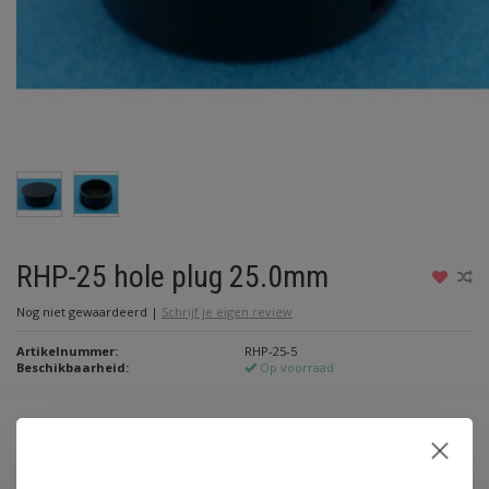
RHP-25 hole plug 25.0mm
Nog niet gewaardeerd
|
Schrijf je eigen review
Artikelnummer:
RHP-25-5
Beschikbaarheid:
Op voorraad
Maak een keuze:
*