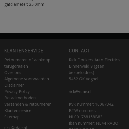
gatdiameter: 25.0mm
KLANTENSERVICE
CONTACT
Retourneren of aankoop
Rick Donkers Auto Electrics
terugdraaien
Binnenveld 9 (geen
Over ons
bezoekadres)
Algemene voorwaarden
5462 GK Veghel
Disclaimer
Privacy Policy
rick@rdae.nl
Betaalmethoden
Verzenden & retourneren
KvK nummer: 16067342
Klantenservice
BTW nummer:
Sitemap
NL001768158B83
Iban nummer: NL44 RABO
rick@rdae.nl