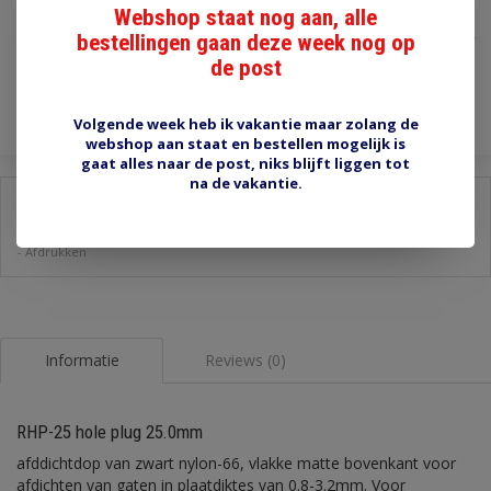
€1,75
Webshop staat nog aan, alle
bestellingen gaan deze week nog op
Incl. btw
de post
Toevoegen aan winkelwagen
Volgende week heb ik vakantie maar zolang de
webshop aan staat en bestellen mogelijk is
gaat alles naar de post, niks blijft liggen tot
na de vakantie.
Delen:
-
Stel een vraag over dit product
-
Afdrukken
Informatie
Reviews (0)
RHP-25 hole plug 25.0mm
afddichtdop van zwart nylon-66, vlakke matte bovenkant voor
afdichten van gaten in plaatdiktes van 0.8-3.2mm. Voor