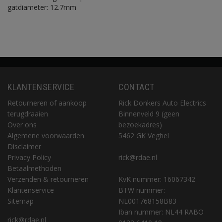
gatdiameter: 12.7mm
KLANTENSERVICE
CONTACT
Retourneren of aankoop
Rick Donkers Auto Electrics
terugdraaien
Binnenveld 9 (geen
Over ons
bezoekadres)
Algemene voorwaarden
5462 GK Veghel
Disclaimer
Privacy Policy
rick@rdae.nl
Betaalmethoden
Verzenden & retourneren
KvK nummer: 16067342
Klantenservice
BTW nummer:
Sitemap
NL001768158B83
Iban nummer: NL44 RABO
rick@rdae.nl