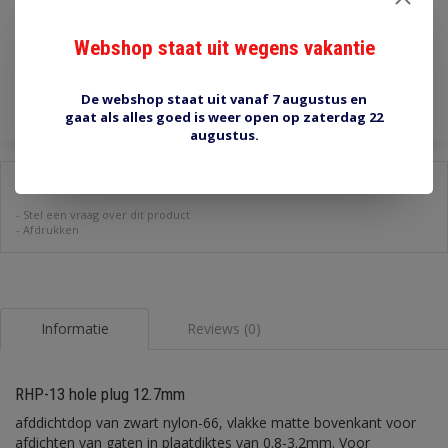
€2,60
Incl. btw
Webshop staat uit wegens vakantie
Toevoegen aan winkelwagen
De webshop staat uit vanaf 7 augustus en
gaat als alles goed is weer open op zaterdag 22
augustus.
Delen:
-
Stel een vraag over dit product
-
Afdrukken
Informatie
Reviews (0)
RHP-13 hole plug 12.7mm
afddichtdop van zwart nylon-66, vlakke matte bovenkant voor
afdichten van gaten in plaatdiktes van 0.8-3.2mm. Voor