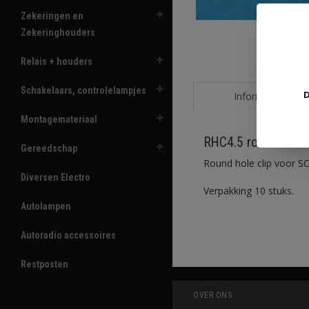
Zekeringen en
Zekeringhouders
Relais + houders
Schakelaars, controlelampjes
D
Informatie
Montagemateriaal
RHC4.5 round hole c
Gereedschap
Round hole clip voor S
Diversen Electro
Verpakking 10 stuks.
Autolampen
Autoradio accessoires
Restposten
OVER ONS