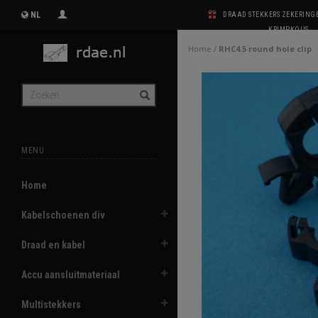
NL
DRAAD STEKKERS ZEKERIN
KRIMPKOUS
Home
/
RHC4.5 round hole clip
MENU
Home
Kabelschoenen div
Draad en kabel
Accu aansluitmateriaal
Multistekkers