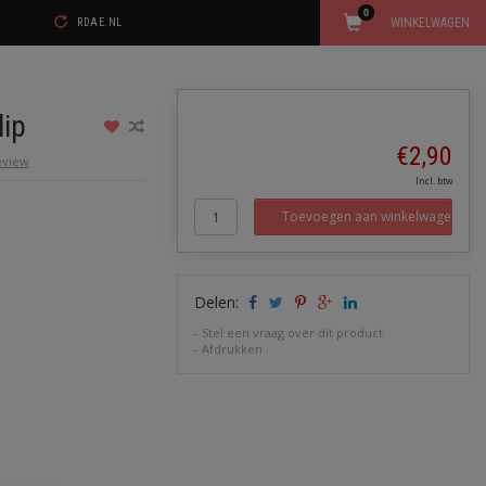
0
WINKELWAGEN
RDAE.NL
lip
€2,90
review
Incl. btw
Toevoegen aan winkelwagen
Delen:
-
Stel een vraag over dit product
-
Afdrukken