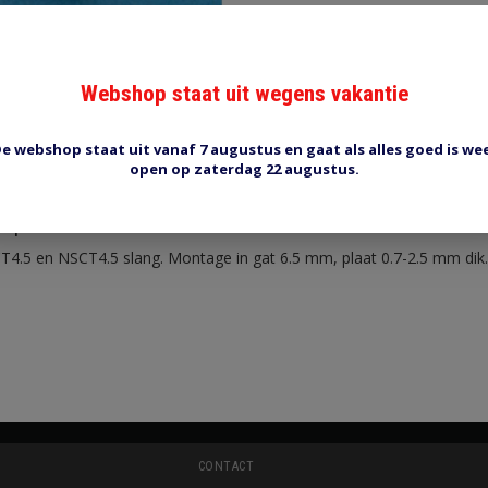
Webshop staat uit wegens vakantie
e webshop staat uit vanaf 7 augustus en gaat als alles goed is we
Reviews (0)
Tags (0)
open op zaterdag 22 augustus.
lip
CT4.5 en NSCT4.5 slang. Montage in gat 6.5 mm, plaat 0.7-2.5 mm dik.
CONTACT