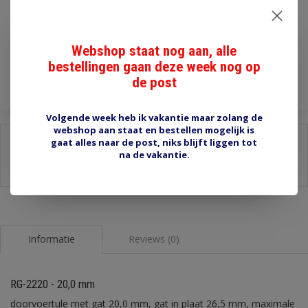
€1,45
Incl. btw
Webshop staat nog aan, alle
Toevoegen aan winkelwagen
bestellingen gaan deze week nog op
de post
Volgende week heb ik vakantie maar zolang de
webshop aan staat en bestellen mogelijk is
Delen:
gaat alles naar de post, niks blijft liggen tot
na de vakantie.
-
Stel een vraag over dit product
-
Afdrukken
Informatie
Reviews (0)
RG-2220 - 20,0 mm
doorvoertule met gat 20,0 mm, gat in plaat 26,5 mm, maximale