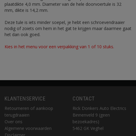
plaatdikte 4,0 mm. Diameter van de hele doorvoertule is 32
mm, dikte is 14,2 mm.
Deze tule is iets minder soepel, je hebt een schroevendraaier
nodig of zoiets om hem in het gat te krijgen maar daarmee gaat
het dan ook goed.
Kies in het menu voor een verpakking van 1 of 10 stuks.
KLANTENSERVICE
CONTACT
Retourneren of aankoop
Rick Donkers Auto Electrics
terugdraaien
Binnenveld 9 (geen
Over ons
bezoekadres)
Algemene voorwaarden
5462 GK Veghel
Disclaimer