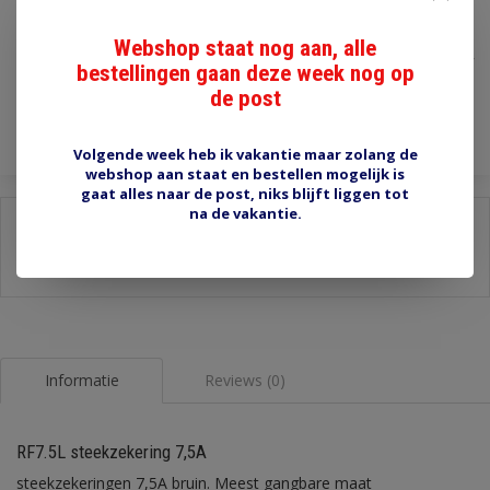
€2,00
Webshop staat nog aan, alle
Incl. btw
bestellingen gaan deze week nog op
de post
Toevoegen aan winkelwagen
Volgende week heb ik vakantie maar zolang de
webshop aan staat en bestellen mogelijk is
gaat alles naar de post, niks blijft liggen tot
na de vakantie.
Delen:
-
Stel een vraag over dit product
-
Afdrukken
Informatie
Reviews (0)
RF7.5L steekzekering 7,5A
steekzekeringen 7,5A bruin. Meest gangbare maat