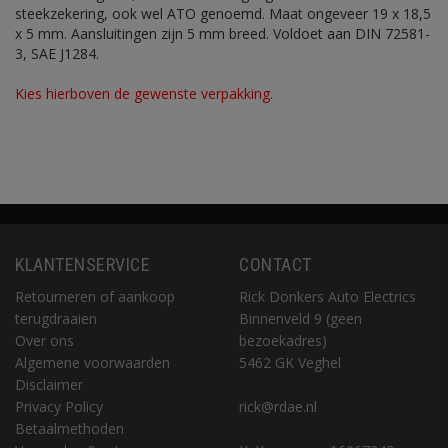
steekzekering, ook wel ATO genoemd. Maat ongeveer 19 x 18,5
x 5 mm. Aansluitingen zijn 5 mm breed. Voldoet aan DIN 72581-
3, SAE J1284.
Kies hierboven de gewenste verpakking.
KLANTENSERVICE
CONTACT
Retourneren of aankoop
Rick Donkers Auto Electrics
terugdraaien
Binnenveld 9 (geen
Over ons
bezoekadres)
Algemene voorwaarden
5462 GK Veghel
Disclaimer
Privacy Policy
rick@rdae.nl
Betaalmethoden