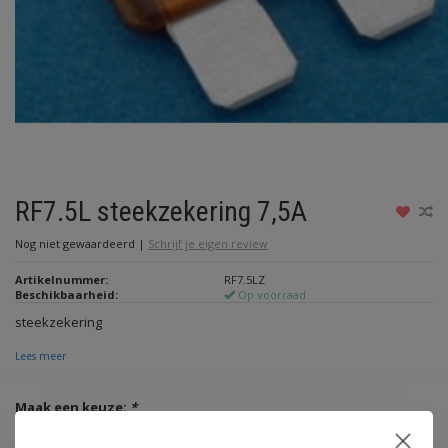
RF7.5L steekzekering 7,5A
Nog niet gewaardeerd
|
Schrijf je eigen review
Artikelnummer:
RF7.5LZ
Beschikbaarheid:
Op voorraad
steekzekering
Lees meer
Maak een keuze:
*