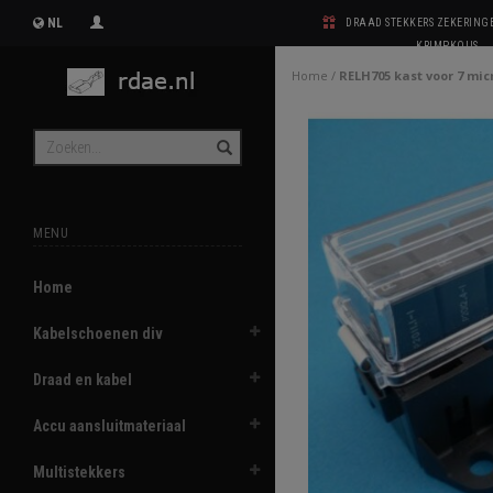
NL
DRAAD STEKKERS ZEKERIN
KRIMPKOUS
Home
/
RELH705 kast voor 7 micr
MENU
Home
Kabelschoenen div
Draad en kabel
Accu aansluitmateriaal
Multistekkers