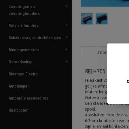
Zekeringen en
Zekeringhouders
Relais + houders
Schakelaars, controlelampjes
Montagemateriaal
Informatie
Gereedschap
RELH705 kast voor 7
Diversen Electro
relaiskast voor 7 mikr
D
gelijke afmetingen als
Autolampen
Maten: lengte 132 mm
Gaten in voet 8mm.
Autoradio accessoires
Een standaard mikrorel
spoel.
Restposten
Aansluiten door de dra
6.3mm kontakten van he
zijn allemaal kontakten