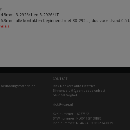
n:
 4.8mm: 3-2926/1 en 3-2926/1T.
6.3mm: alle kontakten beginnend met 30-292... , dus voor draad 0.5 
elais.
CONTACT
 bedradingsmaterialen.
Rick Donkers Auto Electrics
Binnenveld 9 (geen bezoekadres)
5462 GK Veghel
rick@rdae.nl
KvK nummer: 16067342
BTW nummer: NL001768158B83
Iban nummer: NL44 RABO 0122 6410 19