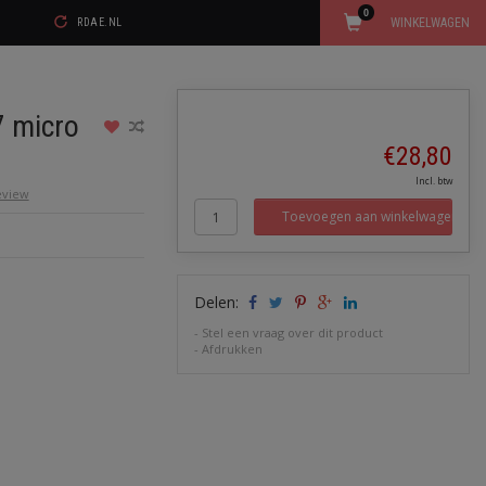
0
WINKELWAGEN
RDAE.NL
7 micro
€28,80
Incl. btw
review
Toevoegen aan winkelwagen
Delen:
-
Stel een vraag over dit product
-
Afdrukken