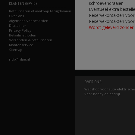
schroevendraaier.
KLANTENSERVICE
Eventueel extra bestelle
Retourneren of aankoop terugdraaien
Reservekontakten voor
Over ons
Reservekontakten voor 
Algemene voorwaarden
Disclaimer
Wordt geleverd zonder r
Privacy Policy
Betaalmethoden
Verzenden & retourneren
Klantenservice
Sitemap
rick@rdae.nl
OVER ONS
Webshop voor auto elektrische
Voor hobby en bedrijf.