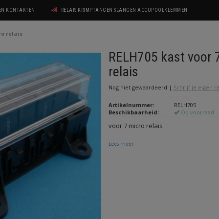
GEN KONTAKTEN
RELAIS KRIMPTANGEN SLANGEN ACCUPOOLKLEMMEN
o relais
RELH705 kast voor 
relais
Nog niet gewaardeerd
|
Schrijf je eigen 
Artikelnummer:
RELH705
Beschikbaarheid:
Op voorraad
voor 7 micro relais
Lees meer