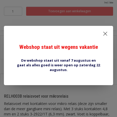
Incl. btw
Toevoegen aan winkelwagen
Delen:
Webshop staat uit wegens vakantie
-
Stel een vraag over dit product
-
Afdrukken
De webshop staat uit vanaf 7 augustus en
gaat als alles goed is weer open op zaterdag 22
augustus.
Informatie
Reviews (0)
RELH003B relaisvoet voor mikrorelais
Relaisvoet met kontakten voor mikro relais (deze zijn smaller
dan de meer gangbare mini relais). Met 3 stuks kontakten 4,8
mm en 2 stuks 3-2922/1T (6,3 mm). zwart. Voet is koppelbaar,