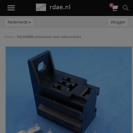
0
Toggle
navigation
Nederlands
Inloggen
Home
/
RELH003B relaisvoet voor mikrorelais