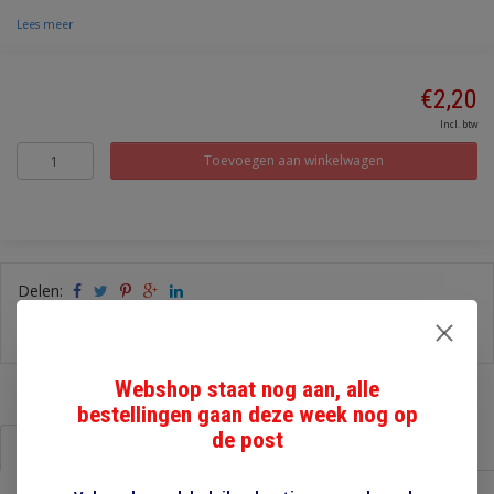
Lees meer
€2,20
Incl. btw
Toevoegen aan winkelwagen
Delen:
-
Stel een vraag over dit product
-
Afdrukken
Webshop staat nog aan, alle
bestellingen gaan deze week nog op
de post
Informatie
Reviews (0)