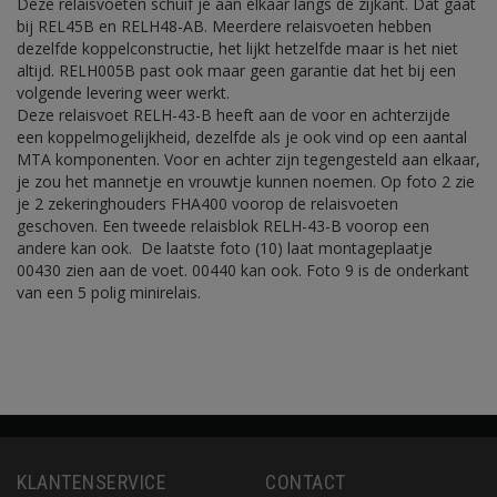
Deze relaisvoeten schuif je aan elkaar langs de zijkant. Dat gaat
bij REL45B en RELH48-AB. Meerdere relaisvoeten hebben
dezelfde koppelconstructie, het lijkt hetzelfde maar is het niet
altijd. RELH005B past ook maar geen garantie dat het bij een
volgende levering weer werkt.
Deze relaisvoet RELH-43-B heeft aan de voor en achterzijde
een koppelmogelijkheid, dezelfde als je ook vind op een aantal
MTA komponenten. Voor en achter zijn tegengesteld aan elkaar,
je zou het mannetje en vrouwtje kunnen noemen. Op foto 2 zie
je 2 zekeringhouders FHA400 voorop de relaisvoeten
geschoven. Een tweede relaisblok RELH-43-B voorop een
andere kan ook. De laatste foto (10) laat montageplaatje
00430 zien aan de voet. 00440 kan ook. Foto 9 is de onderkant
van een 5 polig minirelais.
KLANTENSERVICE
CONTACT