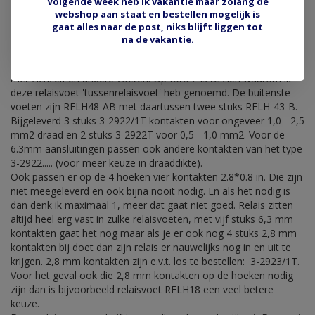
Volgende week heb ik vakantie maar zolang de
webshop aan staat en bestellen mogelijk is
RELH-43-B 'tussen' relaisvoet mini
gaat alles naar de post, niks blijft liggen tot
LET OP, ALLEEN FOTO 1 IS WAT WORDT GELEVERD.
na de vakantie.
Relaisvoet voor alle type's mini relais, knipperautomaten en
dergelijke. Met 5 stuks 6.3mm aansluitingen. Voet is koppelbaar
met zichzelf en andere voeten. Op foto 2 is te zien waarom ik
deze relaisvoet 'tussenrelaisvoet' heb genoemd. De buitenste
voeten zijn RELH48-AB met daartussen twee stuks RELH-43-B.
Bijgeleverd 3 stuks 3-2922/1T kontakten voor ongeveer 1,0 - 2,5
mm2 draad en 2 stuks 3-2922T voor 0,5 - 1,0 mm2. Voor de
6.3mm aansluitingen passen ook andere kontakten van het type
3-2922..... (voor meer keuze in draaddikte).
Ook passen er op de 4 hoeken vier kontakten 2.8*0.8 in. Die zijn
niet meegeleverd en ook bijna nooit nodig. En als het nodig is
dan denk ik maximaal 1, meer dat gaat niet goed. Relais zitten
altijd heel erg vast in zulke relaisvoeten, met vijf stuks 6,3 mm
kontakten gaat het nog maar als je er ook nog 4 stuks 2,8 mm
kontakten bij doet dan zijn relais er nauwelijks nog in en uit te
krijgen. 2,8 mm kontakten zijn e.v.t. los te bestellen: 3-2923/1T.
Voor het geval ook die 2,8 mm kontakten op de hoeken nodig
zijn dan is bijvoorbeeld relaisvoet RELH18 een veel betere
keuze.