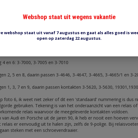
 3-7005) voor 0,5 - 1,0 mm2
oor 1,0 - 2,5 mm2
Webshop staat uit wegens vakantie
assen in aansluiting 4 en 6. De meest voorkomende relais hebben da
or de bekrachtigingsspoel vandaar kontalten voor 0,5 - 1,0 mm2. Maar
e webshop staat uit vanaf 7 augustus en gaat als alles goed is we
open op zaterdag 22 augustus.
g 4 en 6: 3-7000, 3-7005 en 3-7010
en 2, 5 en 8, daarin passen 3-4646, 3-4647, 3-4665, 3-4665/1 en 3-2
gen 1, 3, 7 en 9, daarin passen kontakten 3-5620, 3-5630, 19301,1930
oto 6, ik weet niet zeker of dit een 'standaard' nummering is dus nie
lgorde gebruiken. Tekening is van het onderaanzicht van een relais of 
orkomende relais waarvoor de meegeleverde kontakten voldoen.
n van Audi en Porsche uit de jaren 90, ik heb er nooit een hoeven verv
 relais er eenvoudig uit te halen zijn, zelfs de 9-polige. Bij relaisvoet
 gaan steken met een schroevendraaier.