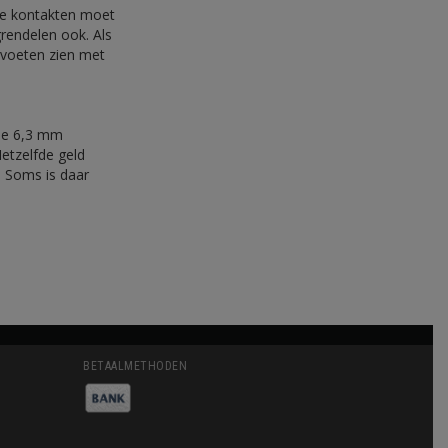
 de kontakten moet
grendelen ook. Als
isvoeten zien met
 de 6,3 mm
etzelfde geld
 Soms is daar
BETAALMETHODEN