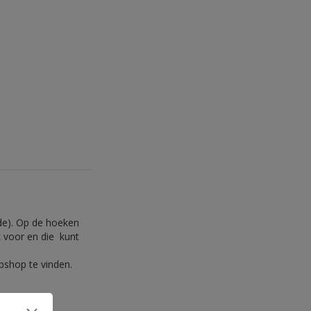
nde). Op de hoeken
 voor en die kunt
bshop te vinden.