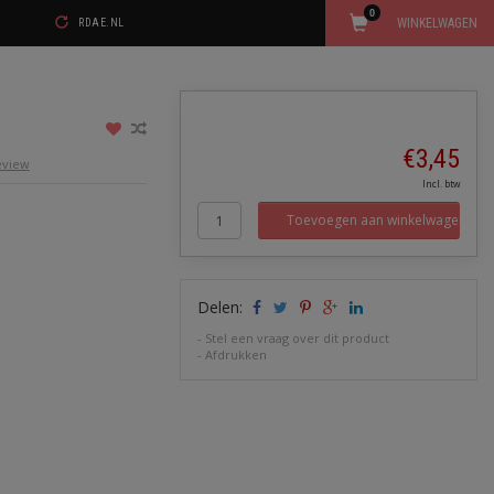
0
WINKELWAGEN
RDAE.NL
€3,45
review
Incl. btw
Toevoegen aan winkelwagen
Delen:
-
Stel een vraag over dit product
-
Afdrukken