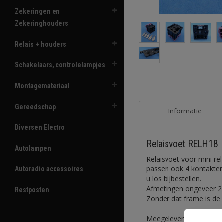
Zekeringen en
Zekeringhouders
Relais + houders
Schakelaars, controlelampjes
Montagemateriaal
Gereedschap
Informatie
Diversen Electro
Relaisvoet RELH18
Autolampen
Relaisvoet voor mini re
passen ook 4 kontakten
Autoradio accessoires
u los bijbestellen.
Afmetingen ongeveer 27
Restposten
Zonder dat frame is de 
Meegeleverd: