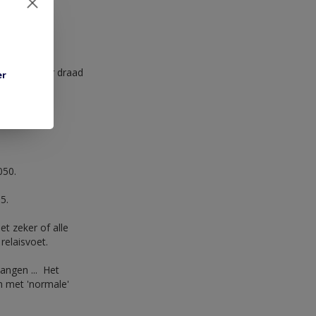
ar de
 voor dikker draad
er
050.
5.
t zeker of alle
relaisvoet.
angen ... Het
en met 'normale'