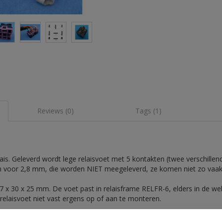
Reviews (0)
Tags (1)
lais. Geleverd wordt lege relaisvoet met 5 kontakten (twee verschille
 voor 2,8 mm, die worden NIET meegeleverd, ze komen niet zo vaak
 x 30 x 25 mm. De voet past in relaisframe RELFR-6, elders in de we
relaisvoet niet vast ergens op of aan te monteren.