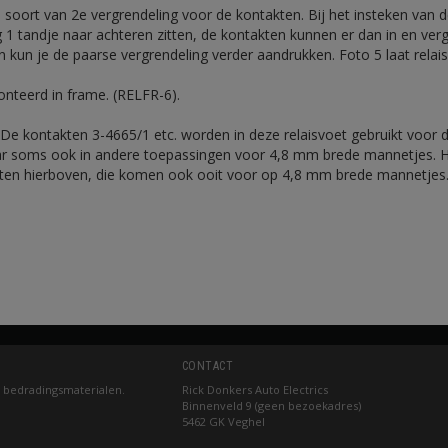
 soort van 2e vergrendeling voor de kontakten. Bij het insteken van
 1 tandje naar achteren zitten, de kontakten kunnen er dan in en ver
ten kun je de paarse vergrendeling verder aandrukken. Foto 5 laat rela
onteerd in frame. (RELFR-6).
De kontakten 3-4665/1 etc. worden in deze relaisvoet gebruikt voor
aar soms ook in andere toepassingen voor 4,8 mm brede mannetjes. H
ten hierboven, die komen ook ooit voor op 4,8 mm brede mannetjes.
CONTACT
 bedradingsmaterialen.
Rick Donkers Auto Electrics
Binnenveld 9 (geen bezoekadres)
5462 GK Veghel