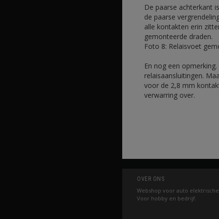
De paarse achterkant is
de paarse vergrendeling
alle kontakten erin zit
gemonteerde draden.
Foto 8: Relaisvoet gem
En nog een opmerking. 
relaisaansluitingen. M
voor de 2,8 mm kontak
verwarring over.
OVER ONS
Webshop voor auto elektrische
Voor hobby en bedrijf.