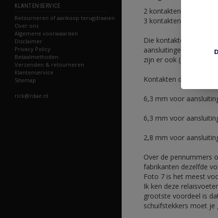
KLANTENSERVICE
2 kontakten 3-7000 (of
Retourneren of aankoop terugdraaien
3 kontakten 3-4665/1 v
Over ons
Algemene voorwaarden
Die kontakten 3-7000 p
Disclaimer
aansluitingen zitten vo
Privacy Policy
D
Betaalmethoden
zijn er ook (3-7010).
Verzenden & retourneren
Klantenservice
Kontakten die passen:
Sitemap
rick@rdae.nl
6,3 mm voor aansluitin
6,3 mm voor aansluiting
2,8 mm voor aansluitin
Over de pennummers op f
fabrikanten dezelfde vo
Foto 7 is het meest vo
Ik ken deze relaisvoete
grootste voordeel is dat
schuifstekkers moet je