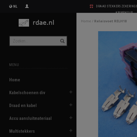
NL
DRAAD STEKKERS ZEKERIN
KRIMPKOUS
Home
/
Relaisvoet RELH18
MENU
Home
Kabelschoenen div
Draad en kabel
Accu aansluitmateriaal
Multistekkers