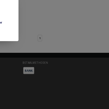
er
1
BETAALMETHODEN