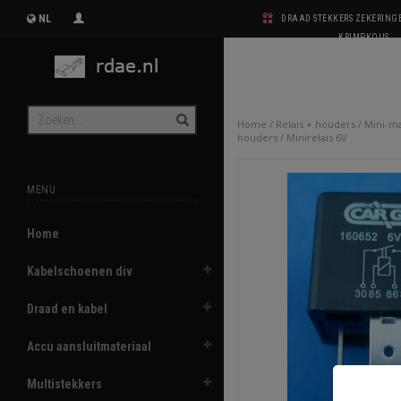
NL
DRAAD STEKKERS ZEKERIN
KRIMPKOUS
Home
/
Relais + houders
/
Mini-ma
houders
/
Minirelais 6V
MENU
Home
Kabelschoenen div
Draad en kabel
Accu aansluitmateriaal
Multistekkers