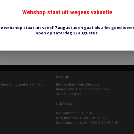
s 6V/20A
Webshop staat uit wegens vakantie
0
e webshop staat uit vanaf 7 augustus en gaat als alles goed is we
ow
open op zaterdag 22 augustus.
Pagina 1 van 1
CONTACT
 bedradingsmaterialen. Voor
Rick Donkers Auto Electrics
Binnenveld 9 (geen bezoekadres)
5462 GK Veghel
rick@rdae.nl
KvK nummer: 16067342
BTW nummer: NL001768158B83
Iban nummer: NL44 RABO 0122 6410 19