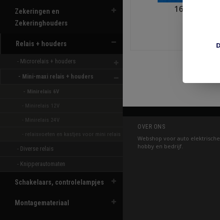
160652 relai
Zekeringen en
Zekeringhouders
€6,3
Relais + houders
D
Shop n
- Microrelais + houders 
- Mini-maxi relais + houders 
- Minirelais 6V 
- Minirelais 12V 
- Minirelais 24V 
OVER ONS
- relaisvoeten en kastjes voor mini relais 
Webshop voor auto elektrische
hobby en bedrijf.
- Diverse relais 
- Knipperautomaten 
Schakelaars, controlelampjes
Montagemateriaal