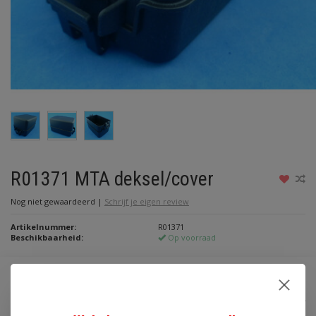
R01371 MTA deksel/cover
Nog niet gewaardeerd
|
Schrijf je eigen review
Artikelnummer:
R01371
Beschikbaarheid:
Op voorraad
€5,40
Incl. btw