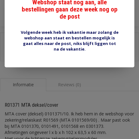
Webshop staat nog aan, alle
Toevoegen aan winkelwagen
bestellingen gaan deze week nog op
de post
Volgende week heb ik vakantie maar zolang de
webshop aan staat en bestellen mogelijk is
Delen:
gaat alles naar de post, niks blijft liggen tot
na de vakantie.
-
Stel een vraag over dit product
-
Afdrukken
Informatie
Reviews (0)
R01371 MTA deksel/cover
MTA cover (deksel) 0101371/10. Ik heb hem in de webshop voor
zekering/relaiskast R01569 (MTA 0101569/00) . Maar past ook
bij MTA 0101370, 0101491, 0101568 en 0301373.
Afmetingen ongeveer l x b x h 102 x 63,5 x 60 mm.
Niet voor de lichtgrijze zekering/relaismodules.