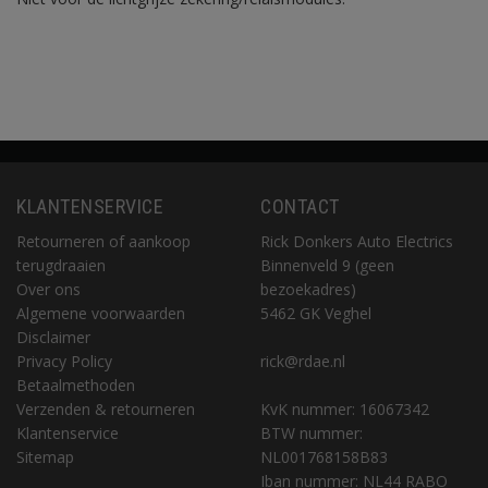
KLANTENSERVICE
CONTACT
Retourneren of aankoop
Rick Donkers Auto Electrics
terugdraaien
Binnenveld 9 (geen
Over ons
bezoekadres)
Algemene voorwaarden
5462 GK Veghel
Disclaimer
Privacy Policy
rick@rdae.nl
Betaalmethoden
Verzenden & retourneren
KvK nummer: 16067342
Klantenservice
BTW nummer:
Sitemap
NL001768158B83
Iban nummer: NL44 RABO