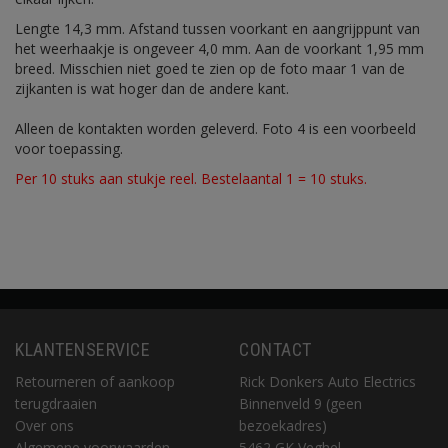
Lengte 14,3 mm. Afstand tussen voorkant en aangrijppunt van
het weerhaakje is ongeveer 4,0 mm. Aan de voorkant 1,95 mm
breed. Misschien niet goed te zien op de foto maar 1 van de
zijkanten is wat hoger dan de andere kant.
Alleen de kontakten worden geleverd. Foto 4 is een voorbeeld
voor toepassing.
Per 10 stuks aan stukje reel. Bestelaantal 1 = 10 stuks.
KLANTENSERVICE
CONTACT
Retourneren of aankoop
Rick Donkers Auto Electrics
terugdraaien
Binnenveld 9 (geen
Over ons
bezoekadres)
Algemene voorwaarden
5462 GK Veghel