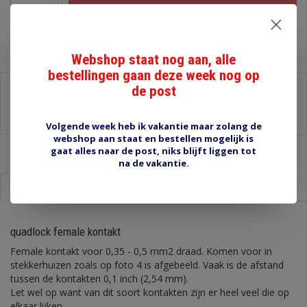
Toevoegen aan winkelwagen
Webshop staat nog aan, alle
bestellingen gaan deze week nog op
de post
Delen:
-
Stel een vraag over dit product
-
Afdrukken
Volgende week heb ik vakantie maar zolang de
webshop aan staat en bestellen mogelijk is
gaat alles naar de post, niks blijft liggen tot
na de vakantie.
Informatie
Reviews (0)
quadlock female kontakt
Female kontakt voor 0,35 - 0,5 mm2 draad. Komen voor in
stekkerhuizen zoals op foto 4 is afgebeeld. Vaak is de afstand
tussen de kontakten 0,1 inch (2,54 mm).
Let wel op want van dit soort kontakten zijn er heel veel die op
elkaar lijken.