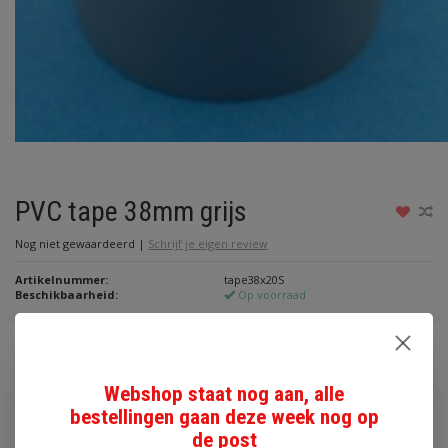
PVC tape 38mm grijs
Nog niet gewaardeerd
|
Schrijf je eigen review
Artikelnummer:
tape38x20S
Beschikbaarheid:
Op voorraad
€2,00
Incl. btw
Webshop staat nog aan, alle
bestellingen gaan deze week nog op
Toevoegen aan winkelwagen
de post