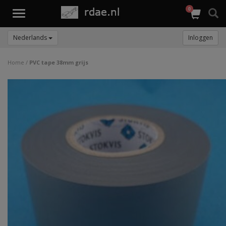
0
Toggle
navigation
Nederlands
Inloggen
Home
/
PVC tape 38mm grijs