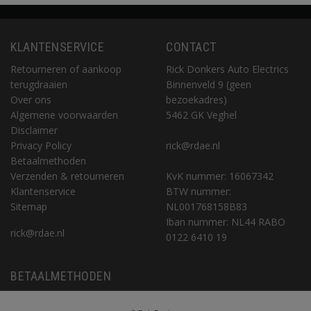
KLANTENSERVICE
CONTACT
Retourneren of aankoop
Rick Donkers Auto Electrics
terugdraaien
Binnenveld 9 (geen
Over ons
bezoekadres)
Algemene voorwaarden
5462 GK Veghel
Disclaimer
Privacy Policy
rick@rdae.nl
Betaalmethoden
Verzenden & retourneren
KvK nummer: 16067342
Klantenservice
BTW nummer:
Sitemap
NL001768158B83
Iban nummer: NL44 RABO
rick@rdae.nl
0122 6410 19
BETAALMETHODEN