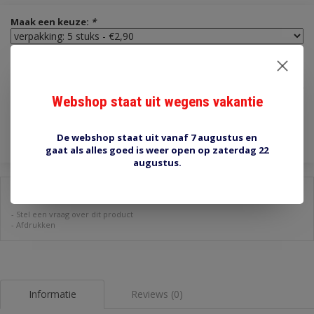
Maak een keuze:
*
€2,90
Incl. btw
Webshop staat uit wegens vakantie
Niet op voorraad
De webshop staat uit vanaf 7 augustus en
gaat als alles goed is weer open op zaterdag 22
augustus.
Delen:
-
Stel een vraag over dit product
-
Afdrukken
Informatie
Reviews (0)