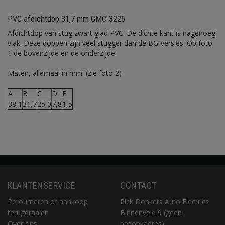
PVC afdichtdop 31,7 mm GMC-3225
Afdichtdop van stug zwart glad PVC. De dichte kant is nagenoeg
vlak. Deze doppen zijn veel stugger dan de BG-versies. Op foto
1 de bovenzijde en de onderzijde.
Maten, allemaal in mm: (zie foto 2)
A
B
C
D
E
38,1
31,7
25,0
7,8
1,5
KLANTENSERVICE
CONTACT
Retourneren of aankoop
Rick Donkers Auto Electrics
terugdraaien
Binnenveld 9 (geen
Over ons
bezoekadres)