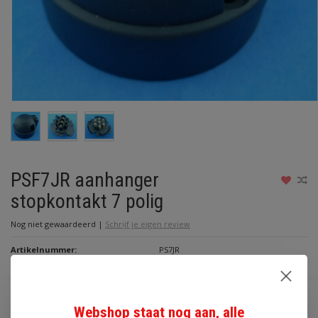
PSF7JR aanhanger
stopkontakt 7 polig
Nog niet gewaardeerd
|
Schrijf je eigen review
Artikelnummer:
PS7JR
Beschikbaarheid:
Op voorraad
€2,00
Webshop staat nog aan, alle