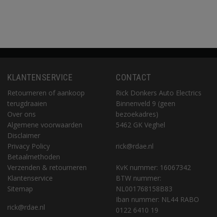
KLANTENSERVICE
CONTACT
Retourneren of aankoop
Rick Donkers Auto Electrics
terugdraaien
Binnenveld 9 (geen
Over ons
bezoekadres)
Algemene voorwaarden
5462 GK Veghel
Disclaimer
Privacy Policy
rick@rdae.nl
Betaalmethoden
Verzenden & retourneren
KvK nummer: 16067342
Klantenservice
BTW nummer:
Sitemap
NL001768158B83
Iban nummer: NL44 RABO
rick@rdae.nl
0122 6410 19