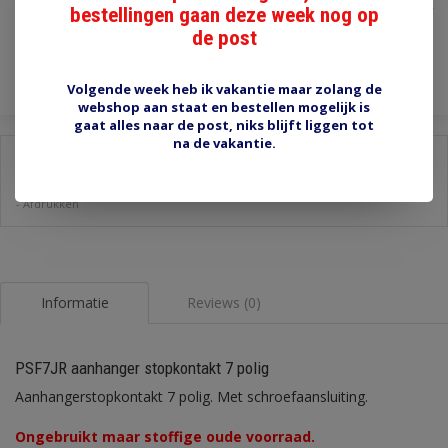
bestellingen gaan deze week nog op
Incl. btw
de post
Toevoegen aan winkelwagen
Volgende week heb ik vakantie maar zolang de
webshop aan staat en bestellen mogelijk is
gaat alles naar de post, niks blijft liggen tot
na de vakantie.
Delen:
-
Stel een vraag over dit product
-
Afdrukken
Informatie
Reviews (0)
PSF7JR aanhanger stopkontakt 7 polig
Aanhangerstopkontakt 7 polig. Met schroefaansluiting.
Ongebruikt maar stoffige oude voorraad.