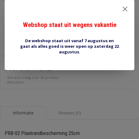
€0,25
Incl. btw
Webshop staat uit wegens vakantie
Toevoegen aan winkelwagen
De webshop staat uit vanaf 7 augustus en
gaat als alles goed is weer open op zaterdag 22
augustus.
Delen:
-
Stel een vraag over dit product
-
Afdrukken
Informatie
Reviews (0)
PRB-02 Plaatrandbescherming 25cm