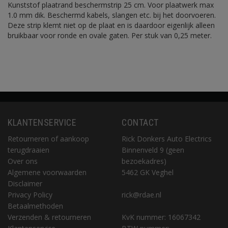
Kunststof plaatrand beschermstrip 25 cm. Voor plaatwerk max
1.0 mm dik. Beschermd kabels, slangen etc. bij het doorvoeren.
Deze strip klemt niet op de plaat en is daardoor eigenlijk alleen
bruikbaar voor ronde en ovale gaten. Per stuk van 0,25 meter.
KLANTENSERVICE
CONTACT
Retourneren of aankoop
Rick Donkers Auto Electrics
terugdraaien
Binnenveld 9 (geen
Over ons
bezoekadres)
Algemene voorwaarden
5462 GK Veghel
Disclaimer
Privacy Policy
rick@rdae.nl
Betaalmethoden
Verzenden & retourneren
KvK nummer: 16067342