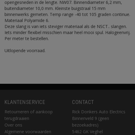
opengesneden in de lengte. NW07. Binnendiameter 6,2 mm,
buitendiameter 10,0 mm. Kleinste buigstraal 15 mm
binnenwerks gemeten. Temp range -40 tot 105 graden continue.
Materiaal Polyamide 6.
Deze slang is van iets steviger materiaal als de NSCT.. slangen.
Iets minder flexibel misschien maar heel mooi spul. Halogeenvrij.
Per meter te bestellen.
Uitlopende voorraad.
KLANTENSERVICE
CONTACT
Retourneren of aankoop
Rick Donkers Auto Electrics
terugdraaien
Binnenveld 9 (geen
Over ons
bezoekadres)
Algemene voorwaarden
5462 GK Veghel