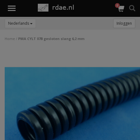
0
Toggle
navigation
Nederlands
Inloggen
Home
/
PMA CYLT 07B gesloten slang 6,2 mm