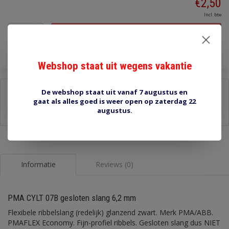
€2,50
Incl. btw
Toevoegen aan winkelwagen
Webshop staat uit wegens vakantie
Delen:
De webshop staat uit vanaf 7 augustus en
gaat als alles goed is weer open op zaterdag 22
-
Stel een vraag over dit product
augustus.
-
Afdrukken
Informatie
Reviews (0)
PMA CYLT 07B gesloten slang 6,2 mm
Flexibele ribbelslang (redelijk) glanzend zwart. Merk PMA/ABB.
PMAFLEX Economy. Fijn-profiel ribbels. Gesloten slang dus NIET