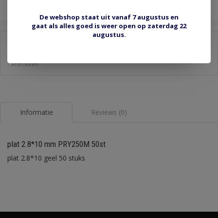
De webshop staat uit vanaf 7 augustus en
gaat als alles goed is weer open op zaterdag 22
augustus.
Delen:
-
Stel een vraag over dit product
-
Afdrukken
Informatie
Reviews (0)
plat 2.8*10 mm PRY250M 50st
plat 2.8*10 geel 50 stuks