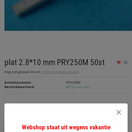
plat 2.8*10 mm PRY250M 50st
Nog niet gewaardeerd
|
Schrijf je eigen review
Artikelnummer:
PRY250M
Beschikbaarheid:
Op voorraad
€5,00
Incl. btw
Toevoegen aan winkelwagen
Webshop staat uit wegens vakantie