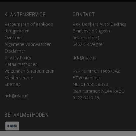
KLANTENSERVICE
CONTACT
Retourneren of aankoop
Rick Donkers Auto Electrics
terugdraaien
Binnenveld 9 (geen
Over ons
bezoekadres)
Algemene voorwaarden
5462 GK Veghel
Disclaimer
Privacy Policy
rick@rdae.nl
Betaalmethoden
Verzenden & retourneren
KvK nummer: 16067342
Klantenservice
BTW nummer:
Sitemap
NL001768158B83
Iban nummer: NL44 RABO
rick@rdae.nl
0122 6410 19
BETAALMETHODEN