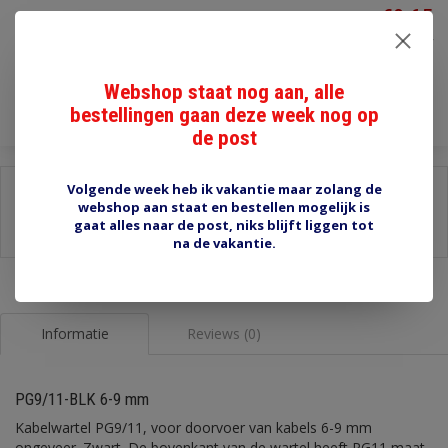
€0,65
Incl. btw
Toevoegen aan winkelwagen
Webshop staat nog aan, alle
bestellingen gaan deze week nog op
de post
Volgende week heb ik vakantie maar zolang de
Delen:
webshop aan staat en bestellen mogelijk is
-
Stel een vraag over dit product
gaat alles naar de post, niks blijft liggen tot
-
Afdrukken
na de vakantie.
Informatie
Reviews (0)
PG9/11-BLK 6-9 mm
Kabelwartel PG9/11, voor doorvoer van kabels 6-9 mm
ongeveer. Zwart. De bovenkant van de wartel heeft PG11 maat,