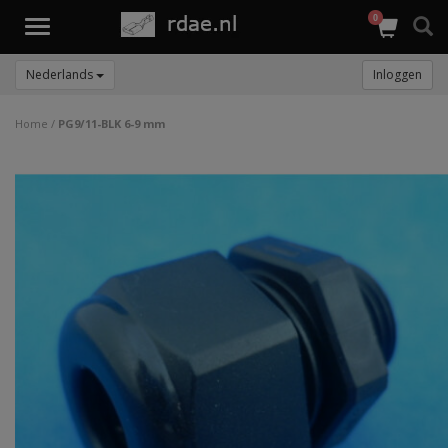
0
Toggle
navigation
Nederlands
Inloggen
Home
/
PG9/11-BLK 6-9 mm