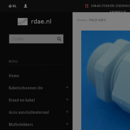
NL
DRAAD STEKKERS ZEKERIN
KRIMPKOUS
Home
/
PG21-GRY
MENU
Home
Kabelschoenen div
Draad en kabel
Accu aansluitmateriaal
Multistekkers