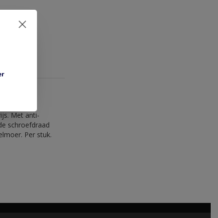
er
js. Met anti-
 de schroefdraad
lmoer. Per stuk.