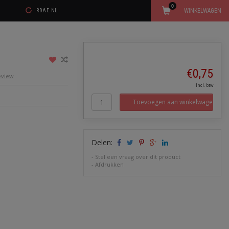
0
WINKELWAGEN
RDAE.NL
€0,75
review
Incl. btw
Toevoegen aan winkelwagen
Delen:
-
Stel een vraag over dit product
-
Afdrukken