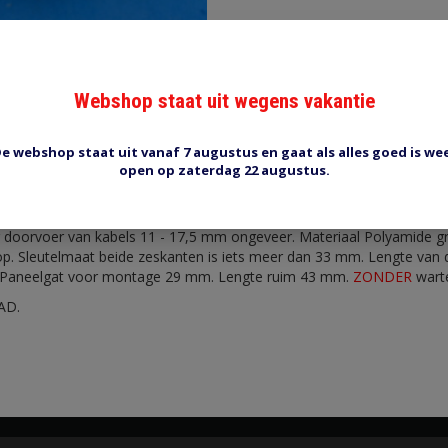
Webshop staat uit wegens vakantie
Reviews (0)
Tags (0)
e webshop staat uit vanaf 7 augustus en gaat als alles goed is we
open op zaterdag 22 augustus.
 doorvoer van kabels 11 - 17,5 mm ongeveer. Materiaal Polyamide gri
kop. Sleutelmaat beide zeskanten is iets meer dan 33 mm. Lengte van
 Paneelgat voor montage 29 mm. Lengte ruim 43 mm.
ZONDER
warte
AD.