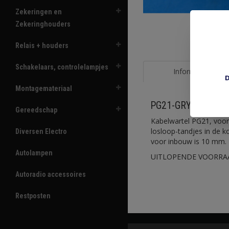
Zekeringen en
Zekeringhouders
Relais + houders
Schakelaars, controlelampjes
Informatie
D
Montagemateriaal
PG21-GRY
Gereedschap
Kabelwartel PG21, voor
losloop-tandjes in de 
Diversen Electro
voor inbouw is 10 mm.
Autolampen
UITLOPENDE VOORRA
Autoradio accessoires
Restposten