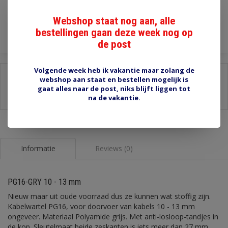
Toevoegen aan winkelwagen
Webshop staat nog aan, alle
bestellingen gaan deze week nog op
de post
Volgende week heb ik vakantie maar zolang de
Delen:
webshop aan staat en bestellen mogelijk is
gaat alles naar de post, niks blijft liggen tot
-
Stel een vraag over dit product
na de vakantie.
-
Afdrukken
Informatie
Reviews (0)
PG16-GRY 10 - 13 mm
Nieuw maar uit oude voorraad dus ze kunnen wat stoffig zijn.
Kabelwartel PG16, voor doorvoer van kabels 10 - 13 mm
ongeveer. Materiaal Polyamide grijs. Met anti-losloop-tandjes in
de kop. Sleutelmaat beide zeskanten is iets meer dan 27 mm.