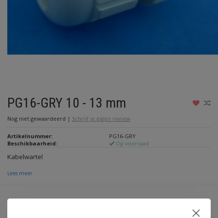
PG16-GRY 10 - 13 mm
Nog niet gewaardeerd
|
Schrijf je eigen review
Artikelnummer:
PG16-GRY
Beschikbaarheid:
Op voorraad
Kabelwartel
Lees meer
€0,50
Incl. btw