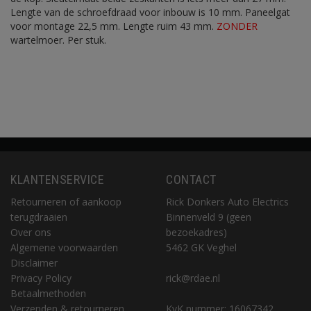
Lengte van de schroefdraad voor inbouw is 10 mm. Paneelgat
voor montage 22,5 mm. Lengte ruim 43 mm.
ZONDER
wartelmoer. Per stuk.
KLANTENSERVICE
CONTACT
Retourneren of aankoop
Rick Donkers Auto Electrics
terugdraaien
Binnenveld 9 (geen
Over ons
bezoekadres)
Algemene voorwaarden
5462 GK Veghel
Disclaimer
Privacy Policy
rick@rdae.nl
Betaalmethoden
Verzenden & retourneren
KvK nummer: 16067342