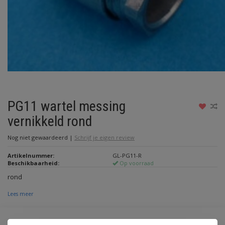
PG11 wartel messing
vernikkeld rond
Nog niet gewaardeerd
|
Schrijf je eigen review
Artikelnummer:
GL-PG11-R
Beschikbaarheid:
Op voorraad
rond
Lees meer