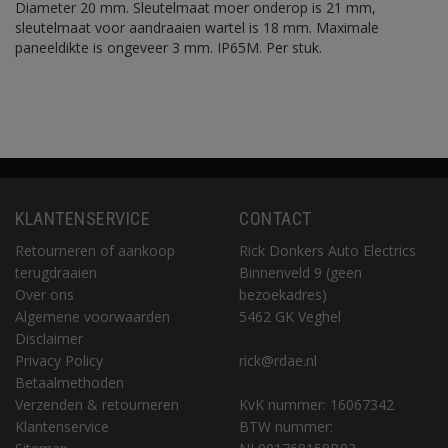
Diameter 20 mm. Sleutelmaat moer onderop is 21 mm,
sleutelmaat voor aandraaien wartel is 18 mm. Maximale
paneeldikte is ongeveer 3 mm. IP65M. Per stuk.
KLANTENSERVICE
CONTACT
Retourneren of aankoop
Rick Donkers Auto Electrics
terugdraaien
Binnenveld 9 (geen
Over ons
bezoekadres)
Algemene voorwaarden
5462 GK Veghel
Disclaimer
Privacy Policy
rick@rdae.nl
Betaalmethoden
Verzenden & retourneren
KvK nummer: 16067342
Klantenservice
BTW nummer: