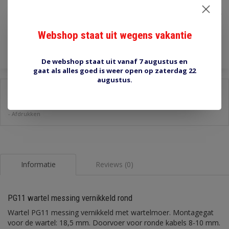
€1,85
Incl. btw
Toevoegen aan winkelwagen
Webshop staat uit wegens vakantie
De webshop staat uit vanaf 7 augustus en
gaat als alles goed is weer open op zaterdag 22
augustus.
Delen:
-
Stel een vraag over dit product
-
Afdrukken
Informatie
Reviews (0)
PG11 wartel messing vernikkeld rond
Wartel PG11 messing vernikkeld met wartelmoer. Montagegat
voor de wartel: 18,5 mm. Doorvoer voor ronde kabels 8-10 mm.