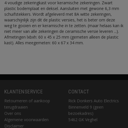
4 voudige zekeringkast voor keramische zekeringen. Zwart
plastic bodemplaat en deksel. Aansluiten met gewone 6,3 mm
schuifstekkers. Wordt afgeleverd met 8A witte zekeringen,
waarschijnlijk zijn dit de plastic versies, het is beter om deze
weg te gooien en er keramische in te zetten. (maar helaas kan ik
niet meer van alle zekeringen de ceramische versie leveren ...).
Afmetingen lxbxh: 60 x 45 x 25 mm (gemeten alleen de plastic
kast). Alles meegemeten: 60 x 67 x 34 mm.
KLANTENSERVICE
CONTACT
Retourneren of aankoop
Rick Donkers Auto Electrics
terugdraaien
Binnenveld 9 (geen
Over ons
bezoekadres)
Algemene voorwaarden
5462 GK Veghel
Disclaimer