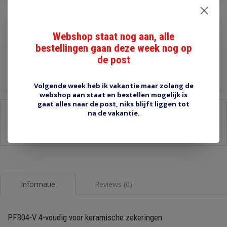
€12,90
Webshop staat nog aan, alle
Incl. btw
bestellingen gaan deze week nog op
Toevoegen aan winkelwagen
de post
Volgende week heb ik vakantie maar zolang de
webshop aan staat en bestellen mogelijk is
gaat alles naar de post, niks blijft liggen tot
Delen:
na de vakantie.
-
Stel een vraag over dit product
-
Afdrukken
Informatie
Reviews (0)
PFB04-V 4-voudig voor keramische zekeringen