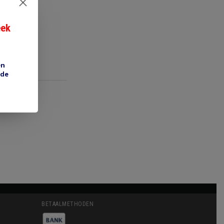
eek
en
 de
BETAALMETHODEN