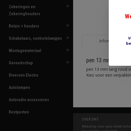
Zekeringen en
Zekeringhouders
We
Relais + houders
V
Schakelaars, controlelampjes
Informatie
be
Montagemateriaal
pen 13 mm PRR566
Gereedschap
pen 13 mm lang rood vo
Kies voor een verpakkin
Diversen Electro
Autolampen
Autoradio accessoires
Restposten
OVER ONS
Webshop voor auto elektrische
Voor hobby en bedrijf.