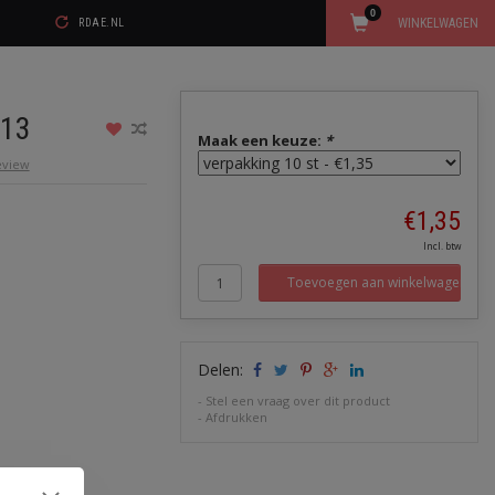
0
WINKELWAGEN
RDAE.NL
/13
Maak een keuze:
*
review
€1,35
Incl. btw
Toevoegen aan winkelwagen
Delen:
-
Stel een vraag over dit product
-
Afdrukken