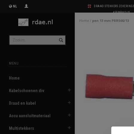
NL
DRAAD STEKKERS ZEKERIN
KRIMPKOUS
Home
/
pen 13 mm PRR566/13
MENU
Home
Kabelschoenen div
Draad en kabel
Accu aansluitmateriaal
Multistekkers