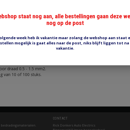
bshop staat nog aan, alle bestellingen gaan deze w
nog op de post
olgende week heb ik vakantie maar zolang de webshop aan staat 
Reviews (0)
Tags (0)
stellen mogelijk is gaat alles naar de post, niks blijft liggen tot na
vakantie.
/13
or draad 0.5 - 1.5 mm2.
g van 10 of 100 stuks.
CONTACT
 bedradingsmaterialen.
Rick Donkers Auto Electrics
Binnenveld 9 (geen bezoekadres)