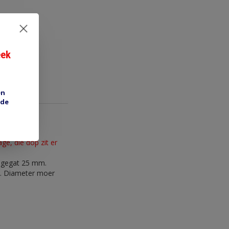
eek
en
 de
e, die dop zit er
tagegat 25 mm.
. Diameter moer