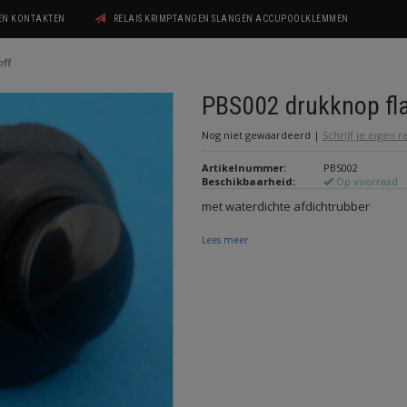
GEN KONTAKTEN
RELAIS KRIMPTANGEN SLANGEN ACCUPOOLKLEMMEN
off
PBS002 drukknop fl
Nog niet gewaardeerd
|
Schrijf je eigen 
Artikelnummer:
PBS002
Beschikbaarheid:
Op voorraad
met waterdichte afdichtrubber
Lees meer