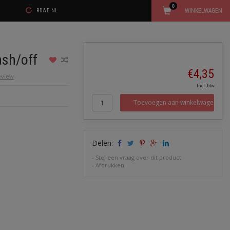
0
WINKELWAGEN
RDAE.NL
ash/off
€4,35
review
Incl. btw
Toevoegen aan winkelwagen
Delen:
-
Stel een vraag over dit product
-
Afdrukken