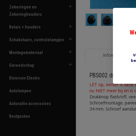
Zekeringen en
Zekeringhouders
Relais + houders
We
Schakelaars, controlelampjes
Montagemateriaal
V
Informatie
be
Gereedschap
PBS002 drukknop fl
Diversen Electro
LET op, eerder is deze
nu NIET meer bij en is 
Autolampen
Drukknop flash/off, vee
Schroefmontage. panee
Autoradio accessoires
34 mm. Schroef aanslui
Restposten