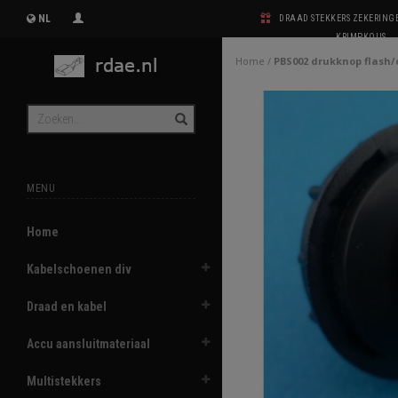
NL
DRAAD STEKKERS ZEKERIN
KRIMPKOUS
Home
/
PBS002 drukknop flash/
MENU
Home
Kabelschoenen div
Draad en kabel
Accu aansluitmateriaal
Multistekkers