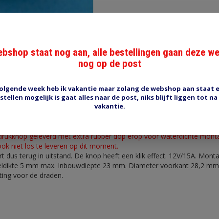
bshop staat nog aan, alle bestellingen gaan deze w
nog op de post
olgende week heb ik vakantie maar zolang de webshop aan staat 
Reviews (0)
Tags (0)
stellen mogelijk is gaat alles naar de post, niks blijft liggen tot na
vakantie.
ash/off
 drukknop geleverd met extra rubber dop erop voor waterdichte montag
ook niet los te leveren op dit moment.
rt dus terug in uitstand. De knop heeft een klik effect. 12V/15A. Mon
ldikte 5 mm max. Inbouwdiepte 23 mm. Diameter voorkant 28,2 mm
ting voor de draden.