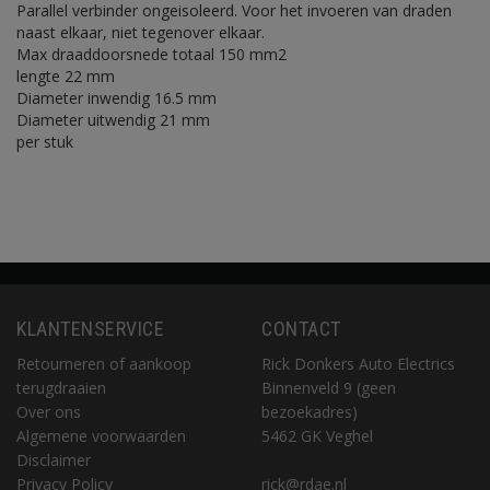
Parallel verbinder ongeisoleerd. Voor het invoeren van draden
naast elkaar, niet tegenover elkaar.
Max draaddoorsnede totaal 150 mm2
lengte 22 mm
Diameter inwendig 16.5 mm
Diameter uitwendig 21 mm
per stuk
KLANTENSERVICE
CONTACT
Retourneren of aankoop
Rick Donkers Auto Electrics
terugdraaien
Binnenveld 9 (geen
Over ons
bezoekadres)
Algemene voorwaarden
5462 GK Veghel
Disclaimer
Privacy Policy
rick@rdae.nl