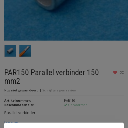
PAR150 Parallel verbinder 150
mm2
Nog niet gewaardeerd
|
Schrijf je eigen review
Artikelnummer:
PAR150
Beschikbaarheid:
Op voorraad
Parallel verbinder
Lees meer