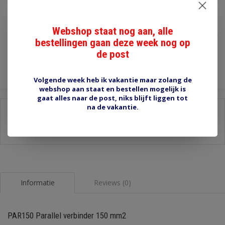
€1,20
Webshop staat nog aan, alle
Incl. btw
bestellingen gaan deze week nog op
Toevoegen aan winkelwagen
de post
Volgende week heb ik vakantie maar zolang de
webshop aan staat en bestellen mogelijk is
gaat alles naar de post, niks blijft liggen tot
na de vakantie.
Delen:
-
Stel een vraag over dit product
-
Afdrukken
Informatie
Reviews (0)
PAR150 Parallel verbinder 150 mm2