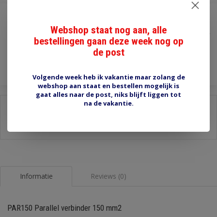
€1,20
Webshop staat nog aan, alle
Incl. btw
bestellingen gaan deze week nog op
Toevoegen aan winkelwagen
de post
Volgende week heb ik vakantie maar zolang de
webshop aan staat en bestellen mogelijk is
gaat alles naar de post, niks blijft liggen tot
na de vakantie.
Delen:
-
Stel een vraag over dit product
-
Afdrukken
Informatie
Reviews (0)
PAR150 Parallel verbinder 150 mm2