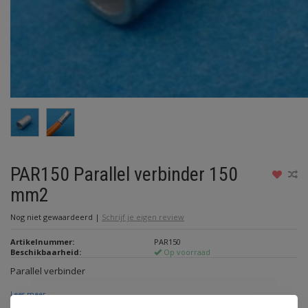
PAR150 Parallel verbinder 150
mm2
Nog niet gewaardeerd
|
Schrijf je eigen review
Artikelnummer:
PAR150
Beschikbaarheid:
Op voorraad
Parallel verbinder
Lees meer