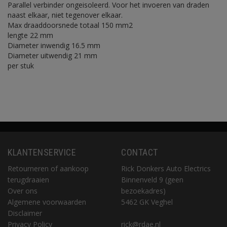
Parallel verbinder ongeisoleerd. Voor het invoeren van draden
naast elkaar, niet tegenover elkaar.
Max draaddoorsnede totaal 150 mm2
lengte 22 mm
Diameter inwendig 16.5 mm
Diameter uitwendig 21 mm
per stuk
KLANTENSERVICE
CONTACT
Retourneren of aankoop
Rick Donkers Auto Electrics
terugdraaien
Binnenveld 9 (geen
Over ons
bezoekadres)
Algemene voorwaarden
5462 GK Veghel
Disclaimer
Privacy Policy
rick@rdae.nl