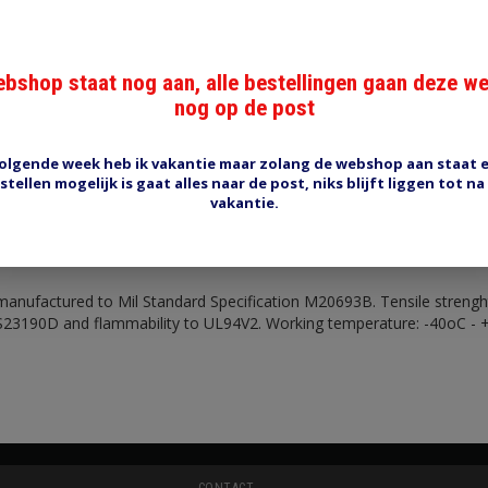
bshop staat nog aan, alle bestellingen gaan deze w
nog op de post
Reviews (0)
Tags (0)
olgende week heb ik vakantie maar zolang de webshop aan staat 
stellen mogelijk is gaat alles naar de post, niks blijft liggen tot na
vakantie.
/7.8mm
mm, max bundel 158mm, zwart, 100 stuks.
 manufactured to Mil Standard Specification M20693B. Tensile strenght
 S23190D and flammability to UL94V2. Working temperature: -40oC - 
CONTACT