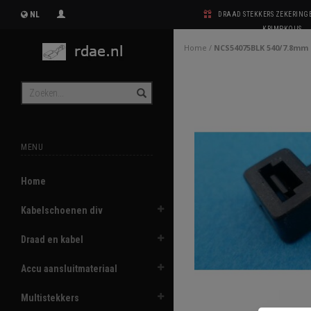
NL
DRAAD STEKKERS ZEKERIN
KRIMPKOUS
Home
/
NCS54075BLK 540/7.8mm
MENU
Home
Kabelschoenen div
Draad en kabel
Accu aansluitmateriaal
Multistekkers