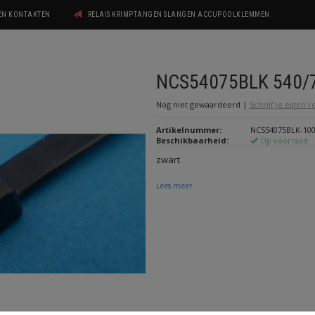
GEN KONTAKTEN
RELAIS KRIMPTANGEN SLANGEN ACCUPOOLKLEMMEN
NCS54075BLK 540/
Nog niet gewaardeerd
|
Schrijf je eigen 
Artikelnummer:
NCS54075BLK-10
Beschikbaarheid:
Op voorraad
zwart
Lees meer