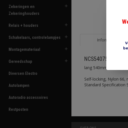
Zekeringen en
Zekeringhouders
We
Relais + houders
Schakelaars, controlelampjes
Informatie
V
be
Montagemateriaal
NCS54075BLK 540
Gereedschap
lang 540mm, breed 7.8
Diversen Electro
Self-locking, Nylon 66,
Standard Specification
Autolampen
Autoradio accessoires
Restposten
OVER ONS