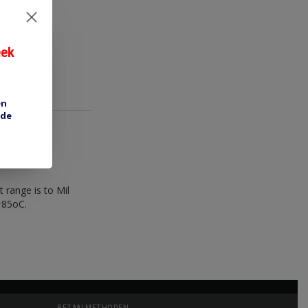
eek
en
 de
 range is to Mil
+85oC.
BETAALMETHODEN