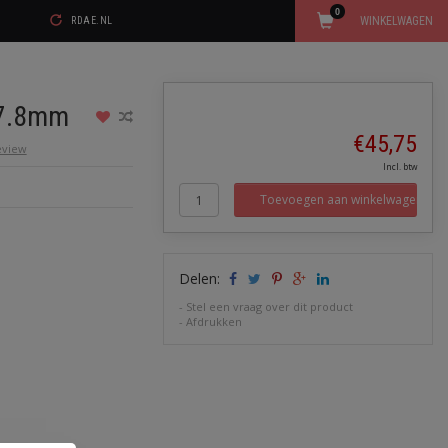
0
WINKELWAGEN
RDAE.NL
7.8mm
€45,75
review
Incl. btw
0
Toevoegen aan winkelwagen
Delen:
-
Stel een vraag over dit product
-
Afdrukken