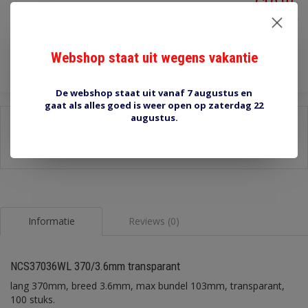
€10,85
Incl. btw
Toevoegen aan winkelwagen
Webshop staat uit wegens vakantie
De webshop staat uit vanaf 7 augustus en
gaat als alles goed is weer open op zaterdag 22
augustus.
Delen:
-
Stel een vraag over dit product
-
Afdrukken
Informatie
Reviews (0)
NCS37036WL 370/3.6mm transparant
lang 370mm, breed 3.6mm, max bundel 103mm, transparant,
100 stuks.