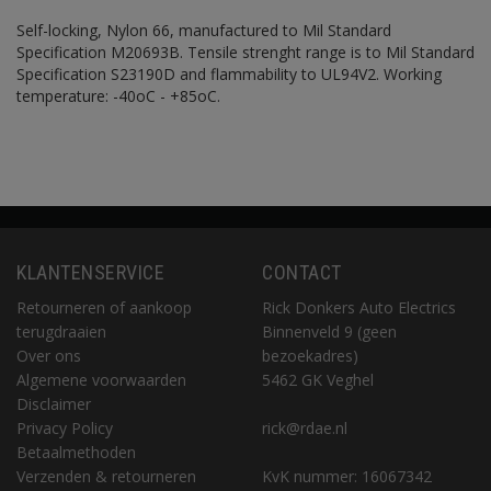
Self-locking, Nylon 66, manufactured to Mil Standard
Specification M20693B. Tensile strenght range is to Mil Standard
Specification S23190D and flammability to UL94V2. Working
temperature: -40oC - +85oC.
KLANTENSERVICE
CONTACT
Retourneren of aankoop
Rick Donkers Auto Electrics
terugdraaien
Binnenveld 9 (geen
Over ons
bezoekadres)
Algemene voorwaarden
5462 GK Veghel
Disclaimer
Privacy Policy
rick@rdae.nl
Betaalmethoden
Verzenden & retourneren
KvK nummer: 16067342