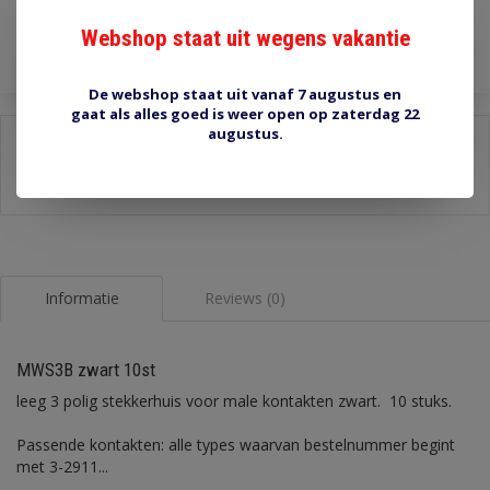
Toevoegen aan winkelwagen
Webshop staat uit wegens vakantie
De webshop staat uit vanaf 7 augustus en
gaat als alles goed is weer open op zaterdag 22
augustus.
Delen:
-
Stel een vraag over dit product
-
Afdrukken
Informatie
Reviews (0)
MWS3B zwart 10st
leeg 3 polig stekkerhuis voor male kontakten zwart. 10 stuks.
Passende kontakten: alle types waarvan bestelnummer begint
met 3-2911...