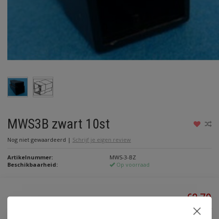
MWS3B zwart 10st
Nog niet gewaardeerd
|
Schrijf je eigen review
Artikelnummer:
MWS-3-BZ
Beschikbaarheid:
Op voorraad
€2,70
Incl. btw