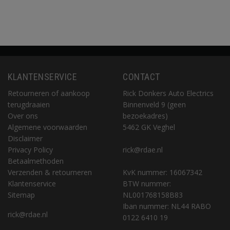
KLANTENSERVICE
CONTACT
Retourneren of aankoop
Rick Donkers Auto Electrics
terugdraaien
Binnenveld 9 (geen
Over ons
bezoekadres)
Algemene voorwaarden
5462 GK Veghel
Disclaimer
Privacy Policy
rick@rdae.nl
Betaalmethoden
Verzenden & retourneren
KvK nummer: 16067342
Klantenservice
BTW nummer:
Sitemap
NL001768158B83
Iban nummer: NL44 RABO
rick@rdae.nl
0122 6410 19