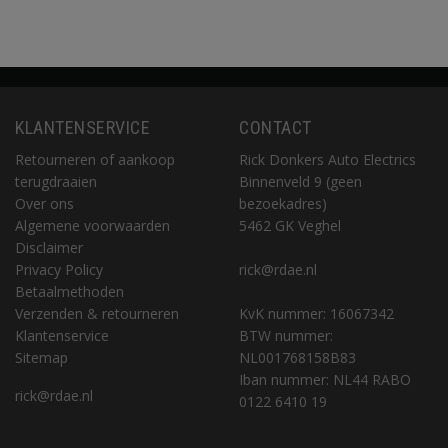
KLANTENSERVICE
CONTACT
Retourneren of aankoop
Rick Donkers Auto Electrics
terugdraaien
Binnenveld 9 (geen
Over ons
bezoekadres)
Algemene voorwaarden
5462 GK Veghel
Disclaimer
Privacy Policy
rick@rdae.nl
Betaalmethoden
Verzenden & retourneren
KvK nummer: 16067342
Klantenservice
BTW nummer:
Sitemap
NL001768158B83
Iban nummer: NL44 RABO
rick@rdae.nl
0122 6410 19