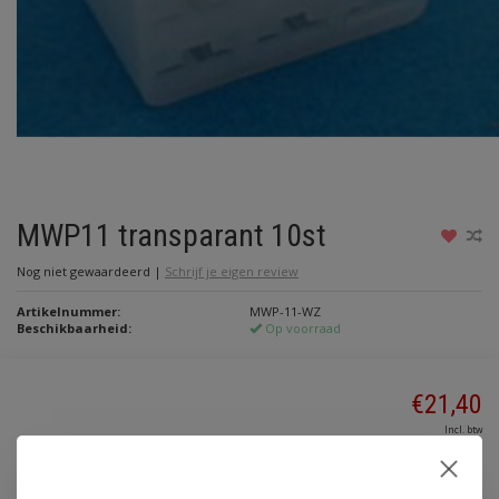
MWP11 transparant 10st
Nog niet gewaardeerd
|
Schrijf je eigen review
Artikelnummer:
MWP-11-WZ
Beschikbaarheid:
Op voorraad
€21,40
Incl. btw
Toevoegen aan winkelwagen