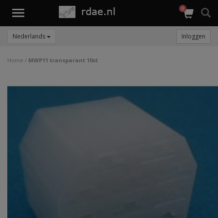
0
Toggle
navigation
Nederlands
Inloggen
Home
/
MWP11 transparant 10st