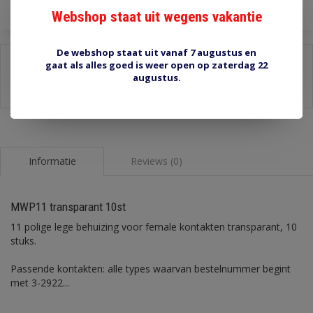
Webshop staat uit wegens vakantie
De webshop staat uit vanaf 7 augustus en
Delen:
gaat als alles goed is weer open op zaterdag 22
augustus.
-
Stel een vraag over dit product
-
Afdrukken
Informatie
Reviews (0)
MWP11 transparant 10st
11 polige lege behuizing voor female kontakten transparant, 10
stuks.
Passende kontakten: alle types waarvan bestelnummer begint
met 3-2922...