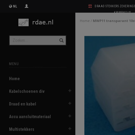
NL
DRAAD STEKKERS ZEKERIN
KRIMPKOUS
Home
/
MWP11 transparant 10s
MENU
Home
Kabelschoenen div
Draad en kabel
Accu aansluitmateriaal
Multistekkers