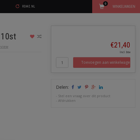
0
WINKELWAGEN
RDAE.NL
 10st
€21,40
review
Incl. btw
Toevoegen aan winkelwagen
Delen:
-
Stel een vraag over dit product
-
Afdrukken