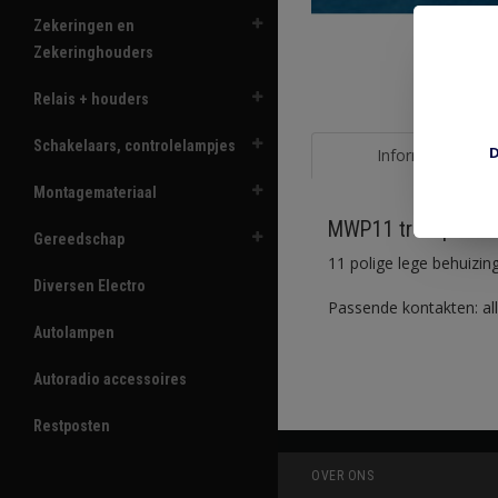
Zekeringen en
Zekeringhouders
Relais + houders
Schakelaars, controlelampjes
D
Informatie
Montagemateriaal
MWP11 transparant
Gereedschap
11 polige lege behuizin
Diversen Electro
Passende kontakten: al
Autolampen
Autoradio accessoires
Restposten
OVER ONS