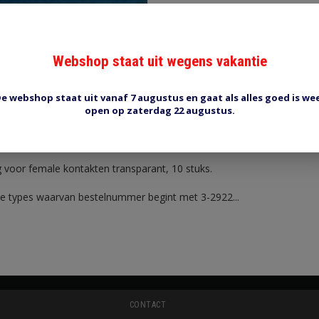
Webshop staat uit wegens vakantie
e webshop staat uit vanaf 7 augustus en gaat als alles goed is we
Reviews (0)
Tags (0)
open op zaterdag 22 augustus.
 10st
g voor female kontakten transparant, 10 stuks.
le types waarvan bestelnummer begint met 3-2922...
CONTACT