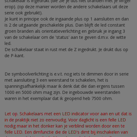
schakelaar is ingedrukt (die zie je dus niet branden met je vinger
erop). (op deze manier worden de andere schakelaars uit deze
serie ook gebruikt).
Je kunt in principe ook de ingaande plus op 1 aansluiten en dan
is 2 de uitgaande geschakelde plus. Dan blijft de led constant
groen branden als orientatieverlichting en gebruik je ingang 3
van de schakelaar om de 'status' aan te geven d.m.v. de witte
led.
De schakelaar staat in rust met de Z ingedrukt. Je drukt dus op
de P-kant.
De symboolverlichting is e.v.t. nog iets te dimmen door in serie
met aansluiting 3 een weerstand te schakelen, het is
spanningsafhankelijk maar ik denk dat die dan ergens tussen
1000 en 5000 ohm mag zijn. De ingebouwde weerstanden
waren in het exemplaar dat ik geopend heb 7500 ohm.
Let op. Schakelaars met een LED indicator voor aan en uit dat is
in de praktijk niet zo eenvoudig. Voor daglicht is een felle LED
nodig maar in het donker kan je verblind worden door een te
felle LED. Een dimfunctie die de LED's dimt bij inschakelen van