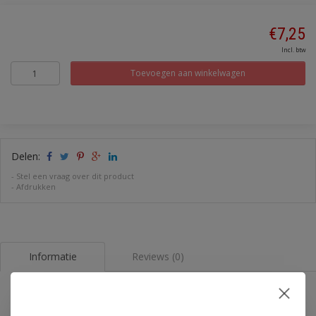
€7,25
Incl. btw
Toevoegen aan winkelwagen
Delen:
-
Stel een vraag over dit product
-
Afdrukken
Informatie
Reviews (0)
Moment schakelaar met symbool 'P - Z' 12-24V