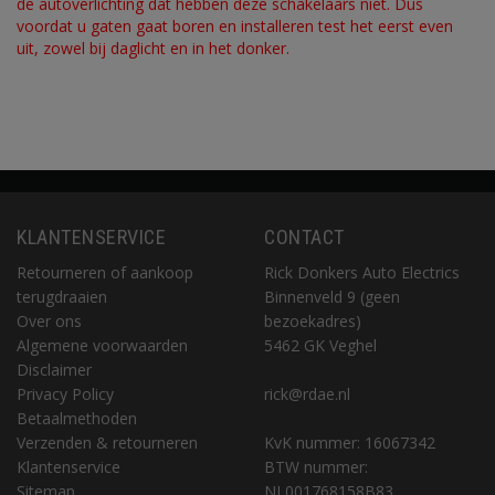
de autoverlichting dat hebben deze schakelaars niet. Dus
voordat u gaten gaat boren en installeren test het eerst even
uit, zowel bij daglicht en in het donker.
KLANTENSERVICE
CONTACT
Retourneren of aankoop
Rick Donkers Auto Electrics
terugdraaien
Binnenveld 9 (geen
Over ons
bezoekadres)
Algemene voorwaarden
5462 GK Veghel
Disclaimer
Privacy Policy
rick@rdae.nl
Betaalmethoden
Verzenden & retourneren
KvK nummer: 16067342
Klantenservice
BTW nummer:
Sitemap
NL001768158B83