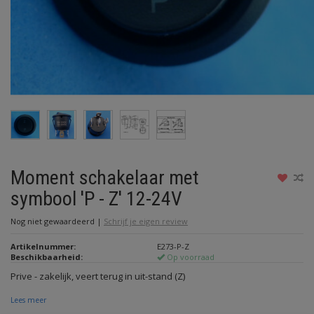
Moment schakelaar met
symbool 'P - Z' 12-24V
Nog niet gewaardeerd
|
Schrijf je eigen review
Artikelnummer:
E273-P-Z
Beschikbaarheid:
Op voorraad
Prive - zakelijk, veert terug in uit-stand (Z)
Lees meer