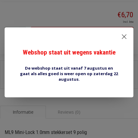
€6,70
Incl. btw
Toevoegen aan winkelwagen
Webshop staat uit wegens vakantie
Delen:
De webshop staat uit vanaf 7 augustus en
gaat als alles goed is weer open op zaterdag 22
-
Stel een vraag over dit product
augustus.
-
Afdrukken
Informatie
Reviews (0)
ML9 Mini-Lock 1.0mm stekkerset 9 polig