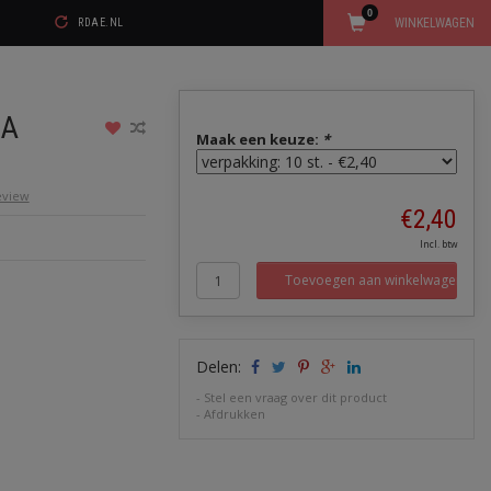
0
WINKELWAGEN
RDAE.NL
3A
Maak een keuze:
*
review
€2,40
Incl. btw
Toevoegen aan winkelwagen
Delen:
-
Stel een vraag over dit product
-
Afdrukken