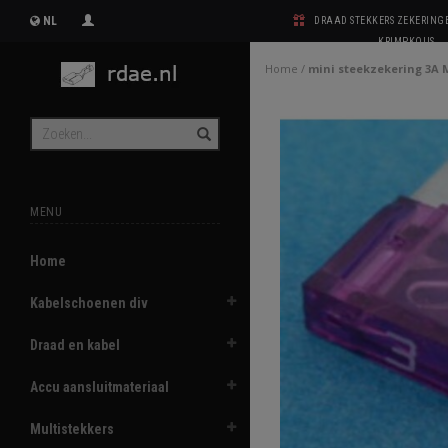
NL
DRAAD STEKKERS ZEKERIN
KRIMPKOUS
Home
/
mini steekzekering 3A 
MENU
Home
Kabelschoenen div
Draad en kabel
Accu aansluitmateriaal
Multistekkers