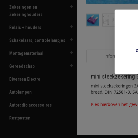
Zekeringen en
Zekeringhouders
Relais + houders
Schakelaars, controlelampjes
D
Montagemateriaal
Informatie
Gereedschap
mini steekzekering
Diversen Electro
mini steekzekeringen 3
breed. DIN 72581-3, SA
Autolampen
Kies hierboven het gew
Autoradio accessoires
Restposten