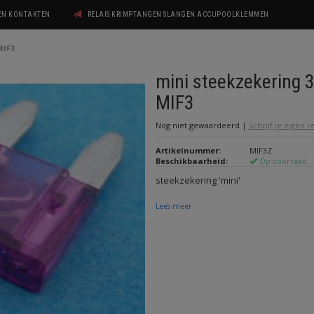
GEN KONTAKTEN
RELAIS KRIMPTANGEN SLANGEN ACCUPOOLKLEMMEN
MIF3
mini steekzekering 
MIF3
Nog niet gewaardeerd
|
Schrijf je eigen 
Artikelnummer:
MIF3Z
Beschikbaarheid:
Op voorraad
steekzekering 'mini'
Lees meer