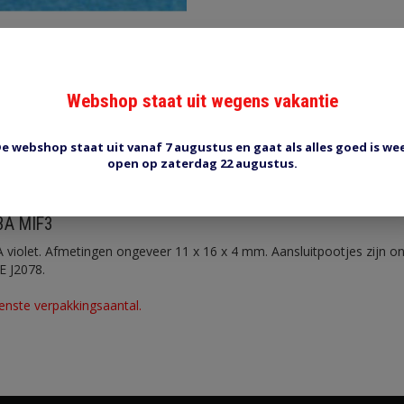
Webshop staat uit wegens vakantie
e webshop staat uit vanaf 7 augustus en gaat als alles goed is we
Reviews (0)
Tags (0)
open op zaterdag 22 augustus.
 3A MIF3
A violet. Afmetingen ongeveer 11 x 16 x 4 mm. Aansluitpootjes zijn 
E J2078.
enste verpakkingsaantal.